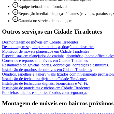
Equipe treinada e uniformizada
Reposição imediata de peças faltantes (cavilhas, parafusos, 
Garantia no serviço de montagem
Outros serviços em
Cidade Tiradentes
Desmontagem de móveis
em
Cidade Tiradentes
Desmontagem segura para mudança, doação ou descarte.
Montador de móveis planejados
em
Cidade Tiradentes
Especialistas em planejados de cozinha, dormitório, home office e clos
Consertos e reparos em móveis
em
Cidade Tiradentes
Restauração de gavetas, portas, dobradiças, corrediças e estruturas.
Instalação de quadros decorativos
em
Cidade Tiradentes
Quadros, espelhos e gallery walls fixados com nivelamento profission
Instalação de fechadura digital
em
Cidade Tiradentes
Instalação de fechaduras digitais, biométricas e Wi-Fi.
Instalação de prateleiras e nichos
em
Cidade Tiradentes
Prateleiras, nichos e suportes fixados com segurança.
Montagem de móveis
em bairros próximos