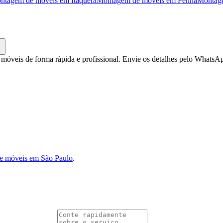
ntagem de móveis
em
Itaquera
Montagem de móveis
em
Penha
Montag
óveis de forma rápida e profissional. Envie os detalhes pelo WhatsA
e móveis em São Paulo
.