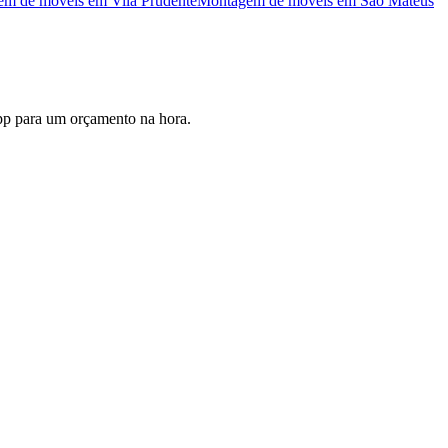
em de móveis
em
Vila Prudente
Montagem de móveis
em
São Mateus
pp para um orçamento na hora.