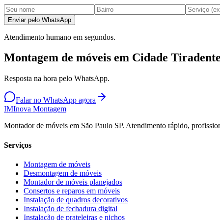
Enviar pelo WhatsApp
Atendimento humano em segundos.
Montagem de móveis em Cidade Tiradente
Resposta na hora pelo WhatsApp.
Falar no WhatsApp agora
IM
Inova Montagem
Montador de móveis em São Paulo SP. Atendimento rápido, profission
Serviços
Montagem de móveis
Desmontagem de móveis
Montador de móveis planejados
Consertos e reparos em móveis
Instalação de quadros decorativos
Instalação de fechadura digital
Instalação de prateleiras e nichos