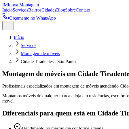
IM
Inova
.
Montagem
Início
Serviços
Bairros
Cidades
Blog
Sobre
Contato
Orçamento no WhatsApp
Início
Serviços
Montagem de móveis
Cidade Tiradentes - São Paulo
Montagem de móveis
em
Cidade Tiradente
Profissionais especializados em
montagem de móveis
atendendo
Cida
Montamos móveis de qualquer marca e loja em residências, escritórios
móvel.
Diferenciais para quem está em
Cidade Ti
Atendimento no mesmo dia conforme agenda