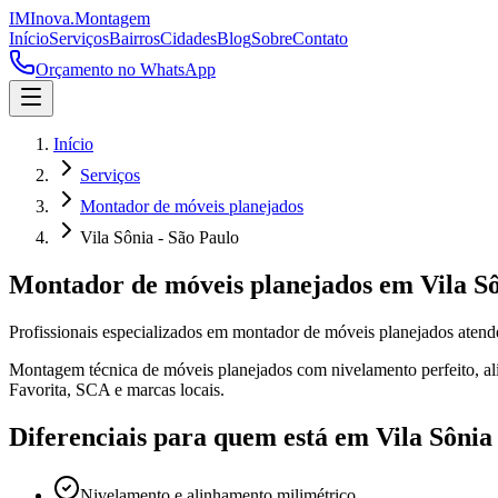
IM
Inova
.
Montagem
Início
Serviços
Bairros
Cidades
Blog
Sobre
Contato
Orçamento no WhatsApp
Início
Serviços
Montador de móveis planejados
Vila Sônia - São Paulo
Montador de móveis planejados
em
Vila S
Profissionais especializados em
montador de móveis planejados
aten
Montagem técnica de móveis planejados com nivelamento perfeito, alin
Favorita, SCA e marcas locais.
Diferenciais para quem está em
Vila Sônia
Nivelamento e alinhamento milimétrico