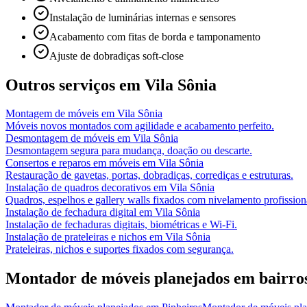
Instalação de luminárias internas e sensores
Acabamento com fitas de borda e tamponamento
Ajuste de dobradiças soft-close
Outros serviços em
Vila Sônia
Montagem de móveis
em
Vila Sônia
Móveis novos montados com agilidade e acabamento perfeito.
Desmontagem de móveis
em
Vila Sônia
Desmontagem segura para mudança, doação ou descarte.
Consertos e reparos em móveis
em
Vila Sônia
Restauração de gavetas, portas, dobradiças, corrediças e estruturas.
Instalação de quadros decorativos
em
Vila Sônia
Quadros, espelhos e gallery walls fixados com nivelamento profission
Instalação de fechadura digital
em
Vila Sônia
Instalação de fechaduras digitais, biométricas e Wi-Fi.
Instalação de prateleiras e nichos
em
Vila Sônia
Prateleiras, nichos e suportes fixados com segurança.
Montador de móveis planejados
em bairro