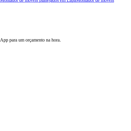
Montador de móveis planejados
em
Lapa
Montador de móveis
tsApp para um orçamento na hora.