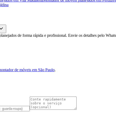
nejados
em
Vila Madalena
Montador de móveis planejados
em
Perdizes
ldina
anejados de forma rápida e profissional. Envie os detalhes pelo Wha
ontador de móveis em São Paulo
.