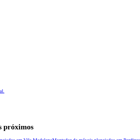
al.
s próximos