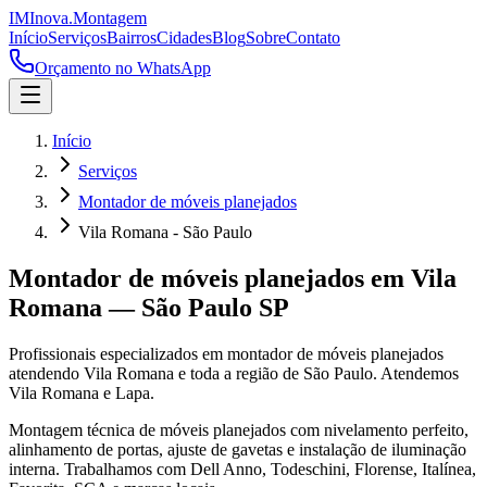
IM
Inova
.
Montagem
Início
Serviços
Bairros
Cidades
Blog
Sobre
Contato
Orçamento no WhatsApp
Início
Serviços
Montador de móveis planejados
Vila Romana - São Paulo
Montador de móveis planejados
em
Vila
Romana
—
São Paulo
SP
Profissionais especializados em
montador de móveis planejados
atendendo
Vila Romana
e toda a região de
São Paulo
.
Atendemos
Vila Romana e Lapa.
Montagem técnica de móveis planejados com nivelamento perfeito,
alinhamento de portas, ajuste de gavetas e instalação de iluminação
interna. Trabalhamos com Dell Anno, Todeschini, Florense, Italínea,