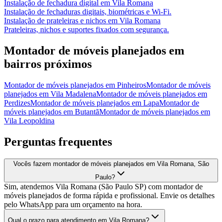
Instalação de fechadura digital
em
Vila Romana
Instalação de fechaduras digitais, biométricas e Wi-Fi.
Instalação de prateleiras e nichos
em
Vila Romana
Prateleiras, nichos e suportes fixados com segurança.
Montador de móveis planejados
em
bairros próximos
Montador de móveis planejados
em
Pinheiros
Montador de móveis
planejados
em
Vila Madalena
Montador de móveis planejados
em
Perdizes
Montador de móveis planejados
em
Lapa
Montador de
móveis planejados
em
Butantã
Montador de móveis planejados
em
Vila Leopoldina
Perguntas frequentes
Vocês fazem montador de móveis planejados em Vila Romana, São
Paulo?
Sim, atendemos Vila Romana (São Paulo SP) com montador de
móveis planejados de forma rápida e profissional. Envie os detalhes
pelo WhatsApp para um orçamento na hora.
Qual o prazo para atendimento em Vila Romana?