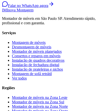
Falar no WhatsApp agora
IM
Inova Montagem
Montador de móveis em São Paulo SP. Atendimento rápido,
profissional e com garantia.
Serviços
Montagem de móveis
Desmontagem de móveis
Montador de móveis planejados
Consertos e reparos em móveis
Instalação de quadros decorativos
Instalação de fechadura digital
Instalação de prateleiras e nichos
Montagem de sofá retrátil
Ver todos
Regiões
Montador de móveis na
Zona Leste
Montador de móveis na
Zona Sul
Montador de móveis na
Zona Norte
Montador de móveis na
Zona Oeste