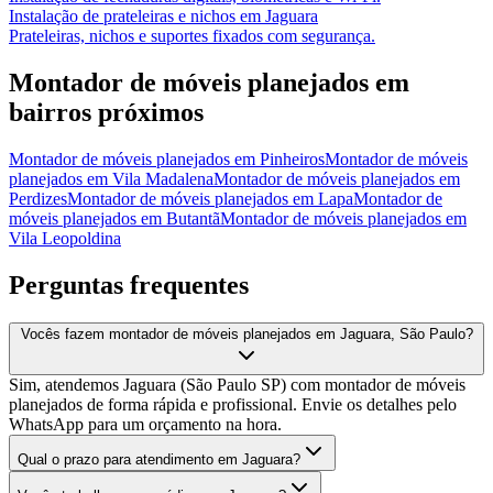
Instalação de prateleiras e nichos
em
Jaguara
Prateleiras, nichos e suportes fixados com segurança.
Montador de móveis planejados
em
bairros próximos
Montador de móveis planejados
em
Pinheiros
Montador de móveis
planejados
em
Vila Madalena
Montador de móveis planejados
em
Perdizes
Montador de móveis planejados
em
Lapa
Montador de
móveis planejados
em
Butantã
Montador de móveis planejados
em
Vila Leopoldina
Perguntas frequentes
Vocês fazem montador de móveis planejados em Jaguara, São Paulo?
Sim, atendemos Jaguara (São Paulo SP) com montador de móveis
planejados de forma rápida e profissional. Envie os detalhes pelo
WhatsApp para um orçamento na hora.
Qual o prazo para atendimento em Jaguara?