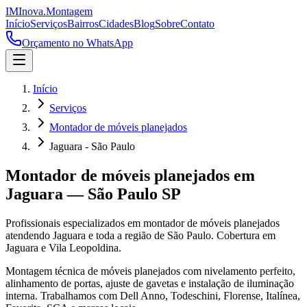
IM
Inova
.
Montagem
Início
Serviços
Bairros
Cidades
Blog
Sobre
Contato
Orçamento no WhatsApp
Início
Serviços
Montador de móveis planejados
Jaguara - São Paulo
Montador de móveis planejados
em
Jaguara
—
São Paulo
SP
Profissionais especializados em
montador de móveis planejados
atendendo
Jaguara
e toda a região de
São Paulo
.
Cobertura em
Jaguara e Vila Leopoldina.
Montagem técnica de móveis planejados com nivelamento perfeito,
alinhamento de portas, ajuste de gavetas e instalação de iluminação
interna. Trabalhamos com Dell Anno, Todeschini, Florense, Italínea,