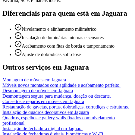
Favorita, SCA e marcas locais.
Diferenciais para quem está em
Jaguara
Nivelamento e alinhamento milimétrico
Instalação de luminárias internas e sensores
Acabamento com fitas de borda e tamponamento
Ajuste de dobradiças soft-close
Outros serviços em
Jaguara
Montagem de móveis
em
Jaguara
Móveis novos montados com agilidade e acabamento perfeito.
Desmontagem de móveis
em
Jaguara
Desmontagem segura para mudança, doação ou descarte.
Consertos e reparos em móveis
em
Jaguara
Restauração de gavetas, portas, dobradiças, corrediças e estruturas.
Instalação de quadros decorativos
em
Jaguara
Quadros, espelhos e gallery walls fixados com nivelamento
profissional.
Instalação de fechadura digital
em
Jaguara
Instalação de fechaduras digitais, biométricas e Wi-Fi.