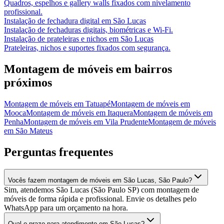
Quadros, espelhos e gallery walls fixados com nivelamento
profissional.
Instalação de fechadura digital
em
São Lucas
Instalação de fechaduras digitais, biométricas e Wi-Fi.
Instalação de prateleiras e nichos
em
São Lucas
Prateleiras, nichos e suportes fixados com segurança.
Montagem de móveis
em bairros
próximos
Montagem de móveis
em
Tatuapé
Montagem de móveis
em
Mooca
Montagem de móveis
em
Itaquera
Montagem de móveis
em
Penha
Montagem de móveis
em
Vila Prudente
Montagem de móveis
em
São Mateus
Perguntas frequentes
Vocês fazem montagem de móveis em São Lucas, São Paulo?
Sim, atendemos São Lucas (São Paulo SP) com montagem de
móveis de forma rápida e profissional. Envie os detalhes pelo
WhatsApp para um orçamento na hora.
Qual o prazo para atendimento em São Lucas?