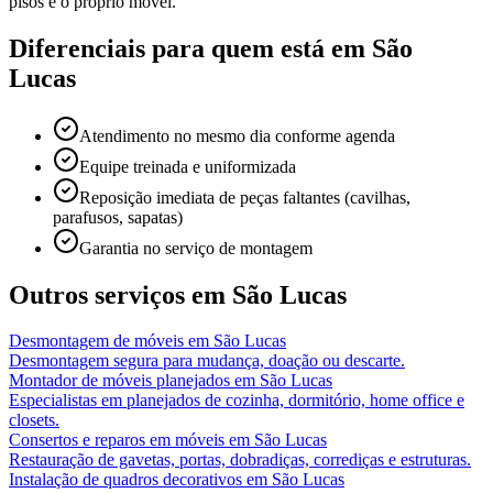
pisos e o próprio móvel.
Diferenciais para quem está em
São
Lucas
Atendimento no mesmo dia conforme agenda
Equipe treinada e uniformizada
Reposição imediata de peças faltantes (cavilhas,
parafusos, sapatas)
Garantia no serviço de montagem
Outros serviços em
São Lucas
Desmontagem de móveis
em
São Lucas
Desmontagem segura para mudança, doação ou descarte.
Montador de móveis planejados
em
São Lucas
Especialistas em planejados de cozinha, dormitório, home office e
closets.
Consertos e reparos em móveis
em
São Lucas
Restauração de gavetas, portas, dobradiças, corrediças e estruturas.
Instalação de quadros decorativos
em
São Lucas