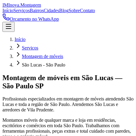
IM
Inova
.
Montagem
Início
Serviços
Bairros
Cidades
Blog
Sobre
Contato
Orçamento no WhatsApp
Início
Serviços
Montagem de móveis
São Lucas - São Paulo
Montagem de móveis
em
São Lucas
—
São Paulo
SP
Profissionais especializados em
montagem de móveis
atendendo
São
Lucas
e toda a região de
São Paulo
.
Atendemos São Lucas e
arredores de Vila Prudente.
Montamos móveis de qualquer marca e loja em residências,
escritórios e comércios em toda São Paulo. Trabalhamos com
ferramentas profissionais, peças extras e total cuidado com paredes,