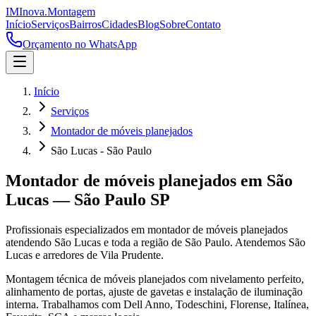
IM
Inova
.
Montagem
Início
Serviços
Bairros
Cidades
Blog
Sobre
Contato
Orçamento no WhatsApp
Início
Serviços
Montador de móveis planejados
São Lucas - São Paulo
Montador de móveis planejados
em
São
Lucas
—
São Paulo
SP
Profissionais especializados em
montador de móveis planejados
atendendo
São Lucas
e toda a região de
São Paulo
.
Atendemos São
Lucas e arredores de Vila Prudente.
Montagem técnica de móveis planejados com nivelamento perfeito,
alinhamento de portas, ajuste de gavetas e instalação de iluminação
interna. Trabalhamos com Dell Anno, Todeschini, Florense, Italínea,