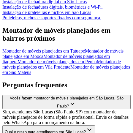
Instalação de fechadura digital
em
São Lucas
Instalação de fechaduras digitais, biométricas e Wi-Fi.
Instalação de prateleiras e nichos
em
São Lucas
Prateleiras, nichos e suportes fixados com segurança.
Montador de móveis planejados
em
bairros próximos
Montador de móveis planejados
em
Tatuapé
Montador de móveis
planejados
em
Mooca
Montador de móveis planejados
em
Itaquera
Montador de móveis planejados
em
Penha
Montador de
móveis planejados
em
Vila Prudente
Montador de móveis planejados
em
São Mateus
Perguntas frequentes
Vocês fazem montador de móveis planejados em São Lucas, São
Paulo?
Sim, atendemos São Lucas (São Paulo SP) com montador de
móveis planejados de forma rápida e profissional. Envie os detalhes
pelo WhatsApp para um orçamento na hora.
Qual o prazo para atendimento em São Lucas?