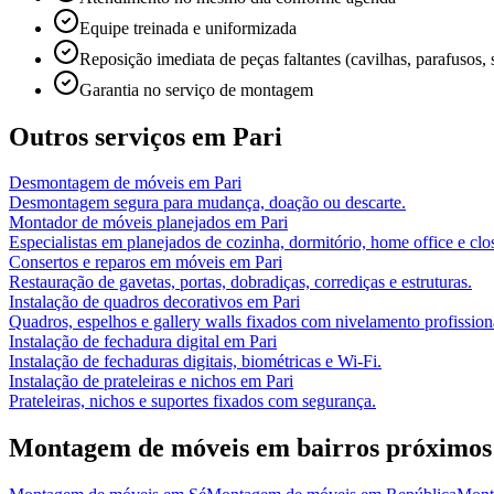
Equipe treinada e uniformizada
Reposição imediata de peças faltantes (cavilhas, parafusos, 
Garantia no serviço de montagem
Outros serviços em
Pari
Desmontagem de móveis
em
Pari
Desmontagem segura para mudança, doação ou descarte.
Montador de móveis planejados
em
Pari
Especialistas em planejados de cozinha, dormitório, home office e clos
Consertos e reparos em móveis
em
Pari
Restauração de gavetas, portas, dobradiças, corrediças e estruturas.
Instalação de quadros decorativos
em
Pari
Quadros, espelhos e gallery walls fixados com nivelamento profission
Instalação de fechadura digital
em
Pari
Instalação de fechaduras digitais, biométricas e Wi-Fi.
Instalação de prateleiras e nichos
em
Pari
Prateleiras, nichos e suportes fixados com segurança.
Montagem de móveis
em bairros próximos