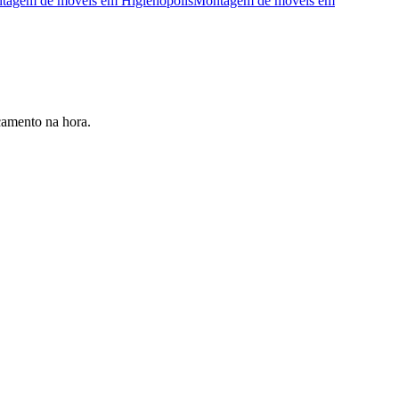
tagem de móveis
em
Higienópolis
Montagem de móveis
em
çamento na hora.