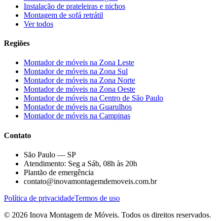
Instalação de prateleiras e nichos
Montagem de sofá retrátil
Ver todos
Regiões
Montador de móveis na
Zona Leste
Montador de móveis na
Zona Sul
Montador de móveis na
Zona Norte
Montador de móveis na
Zona Oeste
Montador de móveis na
Centro de São Paulo
Montador de móveis na
Guarulhos
Montador de móveis na
Campinas
Contato
São Paulo — SP
Atendimento: Seg a Sáb, 08h às 20h
Plantão de emergência
contato@inovamontagemdemoveis.com.br
Política de privacidade
Termos de uso
©
2026
Inova Montagem de Móveis
. Todos os direitos reservados.