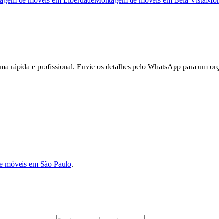
agem de móveis
em
Liberdade
Montagem de móveis
em
Bela Vista
Mon
a rápida e profissional. Envie os detalhes pelo WhatsApp para um or
e móveis em São Paulo
.