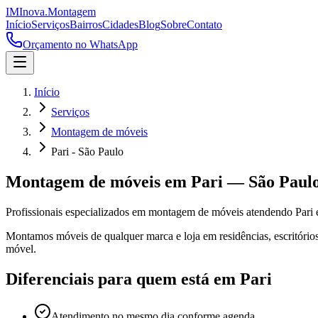
IM
Inova
.
Montagem
Início
Serviços
Bairros
Cidades
Blog
Sobre
Contato
Orçamento no WhatsApp
Início
Serviços
Montagem de móveis
Pari - São Paulo
Montagem de móveis
em
Pari
—
São Paul
Profissionais especializados em
montagem de móveis
atendendo
Pari
e
Montamos móveis de qualquer marca e loja em residências, escritórios
móvel.
Diferenciais para quem está em
Pari
Atendimento no mesmo dia conforme agenda