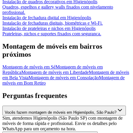
Instalação de quadros decorativos
em
Higienópolis
Quadros, espelhos e gallery walls fixados com nivelamento
profissional.
Instalação de fechadura digital
em
Higienópolis
Instalação de fechaduras digitais, biométricas e Wi-Fi.
Instalação de prateleiras e nichos
em
Higienópolis
Prateleiras, nichos e suportes fixados com segurança.
Montagem de móveis
em bairros
próximos
Montagem de móveis
em
Sé
Montagem de móveis
em
República
Montagem de móveis
em
Liberdade
Montagem de móveis
em
Bela Vista
Montagem de móveis
em
Consolação
Montagem de
móveis
em
Bom Retiro
Perguntas frequentes
Vocês fazem montagem de móveis em Higienópolis, São Paulo?
Sim, atendemos Higienópolis (São Paulo SP) com montagem de
móveis de forma rápida e profissional. Envie os detalhes pelo
WhatsApp para um orçamento na hora.