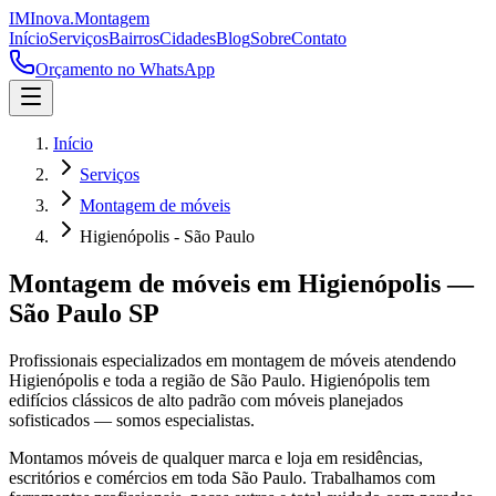
IM
Inova
.
Montagem
Início
Serviços
Bairros
Cidades
Blog
Sobre
Contato
Orçamento no WhatsApp
Início
Serviços
Montagem de móveis
Higienópolis - São Paulo
Montagem de móveis
em
Higienópolis
—
São Paulo
SP
Profissionais especializados em
montagem de móveis
atendendo
Higienópolis
e toda a região de
São Paulo
.
Higienópolis tem
edifícios clássicos de alto padrão com móveis planejados
sofisticados — somos especialistas.
Montamos móveis de qualquer marca e loja em residências,
escritórios e comércios em toda São Paulo. Trabalhamos com