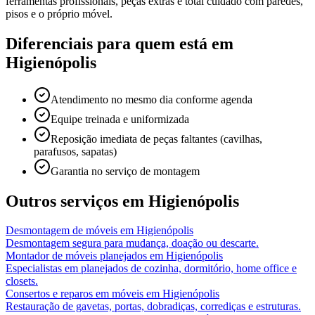
ferramentas profissionais, peças extras e total cuidado com paredes,
pisos e o próprio móvel.
Diferenciais para quem está em
Higienópolis
Atendimento no mesmo dia conforme agenda
Equipe treinada e uniformizada
Reposição imediata de peças faltantes (cavilhas,
parafusos, sapatas)
Garantia no serviço de montagem
Outros serviços em
Higienópolis
Desmontagem de móveis
em
Higienópolis
Desmontagem segura para mudança, doação ou descarte.
Montador de móveis planejados
em
Higienópolis
Especialistas em planejados de cozinha, dormitório, home office e
closets.
Consertos e reparos em móveis
em
Higienópolis
Restauração de gavetas, portas, dobradiças, corrediças e estruturas.