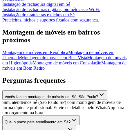
Instalação de fechadura digital
em
Sé
Instalação de fechaduras digitais, biométricas e Wi-Fi.
Instalação de prateleiras e nichos
em
Sé
Prateleiras, nichos e suportes fixados com segurança.
Montagem de móveis
em bairros
próximos
Montagem de móveis
em
República
Montagem de móveis
em
Liberdade
Montagem de móveis
em
Bela Vista
Montagem de móveis
em
Higienópolis
Montagem de móveis
em
Consolação
Montagem de
móveis
em
Bom Retiro
Perguntas frequentes
Vocês fazem montagem de móveis em Sé, São Paulo?
Sim, atendemos Sé (São Paulo SP) com montagem de móveis de
forma rápida e profissional. Envie os detalhes pelo WhatsApp para
um orçamento na hora.
Qual o prazo para atendimento em Sé?