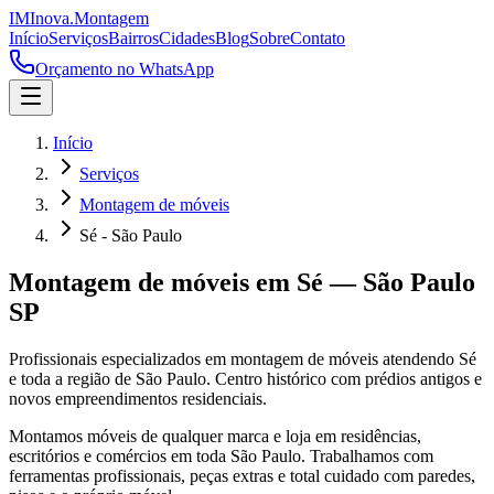
IM
Inova
.
Montagem
Início
Serviços
Bairros
Cidades
Blog
Sobre
Contato
Orçamento no WhatsApp
Início
Serviços
Montagem de móveis
Sé - São Paulo
Montagem de móveis
em
Sé
—
São Paulo
SP
Profissionais especializados em
montagem de móveis
atendendo
Sé
e toda a região de
São Paulo
.
Centro histórico com prédios antigos e
novos empreendimentos residenciais.
Montamos móveis de qualquer marca e loja em residências,
escritórios e comércios em toda São Paulo. Trabalhamos com
ferramentas profissionais, peças extras e total cuidado com paredes,