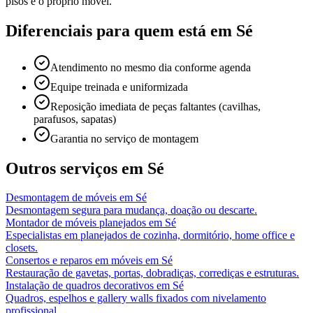
pisos e o próprio móvel.
Diferenciais para quem está em
Sé
Atendimento no mesmo dia conforme agenda
Equipe treinada e uniformizada
Reposição imediata de peças faltantes (cavilhas,
parafusos, sapatas)
Garantia no serviço de montagem
Outros serviços em
Sé
Desmontagem de móveis
em
Sé
Desmontagem segura para mudança, doação ou descarte.
Montador de móveis planejados
em
Sé
Especialistas em planejados de cozinha, dormitório, home office e
closets.
Consertos e reparos em móveis
em
Sé
Restauração de gavetas, portas, dobradiças, corrediças e estruturas.
Instalação de quadros decorativos
em
Sé
Quadros, espelhos e gallery walls fixados com nivelamento
profissional.