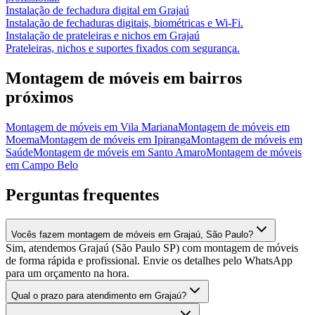
Instalação de fechadura digital
em
Grajaú
Instalação de fechaduras digitais, biométricas e Wi-Fi.
Instalação de prateleiras e nichos
em
Grajaú
Prateleiras, nichos e suportes fixados com segurança.
Montagem de móveis
em bairros
próximos
Montagem de móveis
em
Vila Mariana
Montagem de móveis
em
Moema
Montagem de móveis
em
Ipiranga
Montagem de móveis
em
Saúde
Montagem de móveis
em
Santo Amaro
Montagem de móveis
em
Campo Belo
Perguntas frequentes
Vocês fazem montagem de móveis em Grajaú, São Paulo?
Sim, atendemos Grajaú (São Paulo SP) com montagem de móveis
de forma rápida e profissional. Envie os detalhes pelo WhatsApp
para um orçamento na hora.
Qual o prazo para atendimento em Grajaú?