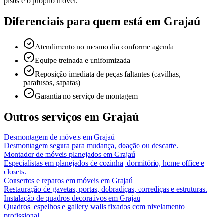
pisos e o próprio móvel.
Diferenciais para quem está em
Grajaú
Atendimento no mesmo dia conforme agenda
Equipe treinada e uniformizada
Reposição imediata de peças faltantes (cavilhas,
parafusos, sapatas)
Garantia no serviço de montagem
Outros serviços em
Grajaú
Desmontagem de móveis
em
Grajaú
Desmontagem segura para mudança, doação ou descarte.
Montador de móveis planejados
em
Grajaú
Especialistas em planejados de cozinha, dormitório, home office e
closets.
Consertos e reparos em móveis
em
Grajaú
Restauração de gavetas, portas, dobradiças, corrediças e estruturas.
Instalação de quadros decorativos
em
Grajaú
Quadros, espelhos e gallery walls fixados com nivelamento
profissional.