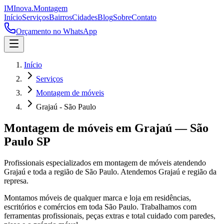
IM
Inova
.
Montagem
Início
Serviços
Bairros
Cidades
Blog
Sobre
Contato
Orçamento no WhatsApp
Início
Serviços
Montagem de móveis
Grajaú - São Paulo
Montagem de móveis
em
Grajaú
—
São
Paulo
SP
Profissionais especializados em
montagem de móveis
atendendo
Grajaú
e toda a região de
São Paulo
.
Atendemos Grajaú e região da
represa.
Montamos móveis de qualquer marca e loja em residências,
escritórios e comércios em toda São Paulo. Trabalhamos com
ferramentas profissionais, peças extras e total cuidado com paredes,