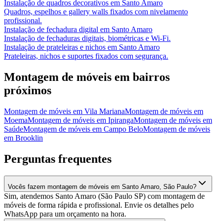
Instalação de quadros decorativos
em
Santo Amaro
Quadros, espelhos e gallery walls fixados com nivelamento
profissional.
Instalação de fechadura digital
em
Santo Amaro
Instalação de fechaduras digitais, biométricas e Wi-Fi.
Instalação de prateleiras e nichos
em
Santo Amaro
Prateleiras, nichos e suportes fixados com segurança.
Montagem de móveis
em bairros
próximos
Montagem de móveis
em
Vila Mariana
Montagem de móveis
em
Moema
Montagem de móveis
em
Ipiranga
Montagem de móveis
em
Saúde
Montagem de móveis
em
Campo Belo
Montagem de móveis
em
Brooklin
Perguntas frequentes
Vocês fazem montagem de móveis em Santo Amaro, São Paulo?
Sim, atendemos Santo Amaro (São Paulo SP) com montagem de
móveis de forma rápida e profissional. Envie os detalhes pelo
WhatsApp para um orçamento na hora.