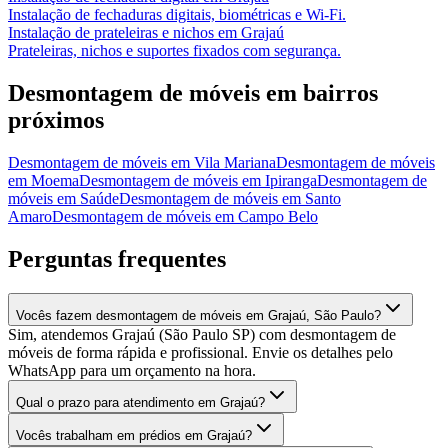
Instalação de fechaduras digitais, biométricas e Wi-Fi.
Instalação de prateleiras e nichos
em
Grajaú
Prateleiras, nichos e suportes fixados com segurança.
Desmontagem de móveis
em bairros
próximos
Desmontagem de móveis
em
Vila Mariana
Desmontagem de móveis
em
Moema
Desmontagem de móveis
em
Ipiranga
Desmontagem de
móveis
em
Saúde
Desmontagem de móveis
em
Santo
Amaro
Desmontagem de móveis
em
Campo Belo
Perguntas frequentes
Vocês fazem desmontagem de móveis em Grajaú, São Paulo?
Sim, atendemos Grajaú (São Paulo SP) com desmontagem de
móveis de forma rápida e profissional. Envie os detalhes pelo
WhatsApp para um orçamento na hora.
Qual o prazo para atendimento em Grajaú?
Vocês trabalham em prédios em Grajaú?