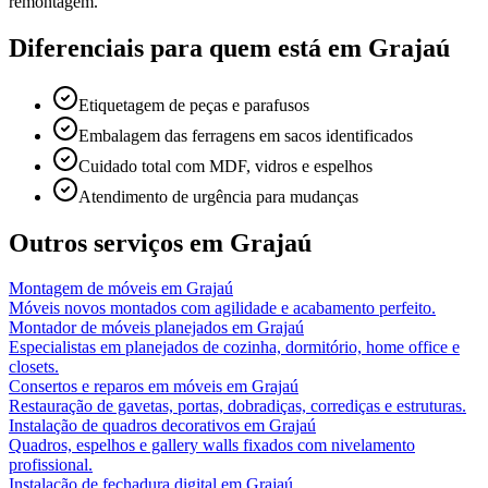
remontagem.
Diferenciais para quem está em
Grajaú
Etiquetagem de peças e parafusos
Embalagem das ferragens em sacos identificados
Cuidado total com MDF, vidros e espelhos
Atendimento de urgência para mudanças
Outros serviços em
Grajaú
Montagem de móveis
em
Grajaú
Móveis novos montados com agilidade e acabamento perfeito.
Montador de móveis planejados
em
Grajaú
Especialistas em planejados de cozinha, dormitório, home office e
closets.
Consertos e reparos em móveis
em
Grajaú
Restauração de gavetas, portas, dobradiças, corrediças e estruturas.
Instalação de quadros decorativos
em
Grajaú
Quadros, espelhos e gallery walls fixados com nivelamento
profissional.
Instalação de fechadura digital
em
Grajaú