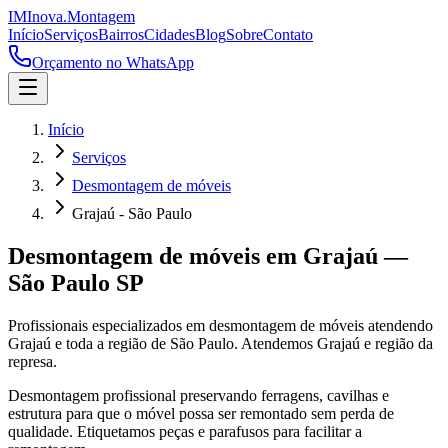
IM
Inova
.
Montagem
Início
Serviços
Bairros
Cidades
Blog
Sobre
Contato
Orçamento no WhatsApp
Início
Serviços
Desmontagem de móveis
Grajaú - São Paulo
Desmontagem de móveis
em
Grajaú
—
São Paulo
SP
Profissionais especializados em
desmontagem de móveis
atendendo
Grajaú
e toda a região de
São Paulo
.
Atendemos Grajaú e região da
represa.
Desmontagem profissional preservando ferragens, cavilhas e
estrutura para que o móvel possa ser remontado sem perda de
qualidade. Etiquetamos peças e parafusos para facilitar a