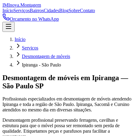
IM
Inova
.
Montagem
Início
Serviços
Bairros
Cidades
Blog
Sobre
Contato
Orçamento no WhatsApp
Início
Serviços
Desmontagem de móveis
Ipiranga - São Paulo
Desmontagem de móveis
em
Ipiranga
—
São Paulo
SP
Profissionais especializados em
desmontagem de móveis
atendendo
Ipiranga
e toda a região de
São Paulo
.
Ipiranga, Sacomã e Cursino
atendidos no mesmo dia em diversas situações.
Desmontagem profissional preservando ferragens, cavilhas e
estrutura para que o móvel possa ser remontado sem perda de
qualidade. Etiquetamos peças e parafusos para facilitar a