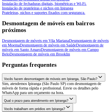
Instalação de fechaduras digitais, biométricas e Wi-Fi.
Instalação de prateleiras e nichos
em
Ipiranga
Prateleiras, nichos e suportes fixados com segurança.
Desmontagem de móveis
em bairros
próximos
Desmontagem de móveis
em
Vila Mariana
Desmontagem de móveis
em
Moema
Desmontagem de móveis
em
Saúde
Desmontagem de
móveis
em
Santo Amaro
Desmontagem de móveis
em
Campo
Belo
Desmontagem de móveis
em
Brooklin
Perguntas frequentes
Vocês fazem desmontagem de móveis em Ipiranga, São Paulo?
Sim, atendemos Ipiranga (São Paulo SP) com desmontagem de
móveis de forma rápida e profissional. Envie os detalhes pelo
WhatsApp para um orçamento na hora.
Qual o prazo para atendimento em Ipiranga?
Vocês trabalham em prédios em Ipiranga?