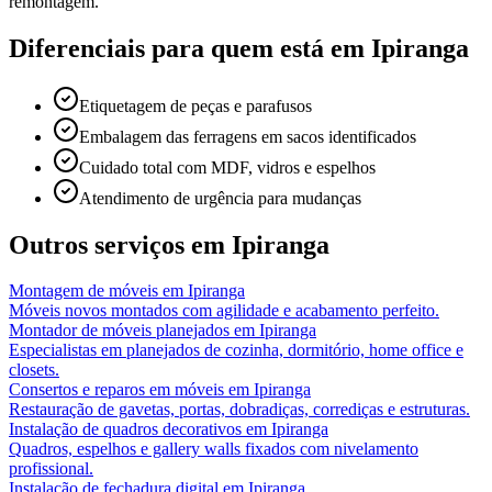
remontagem.
Diferenciais para quem está em
Ipiranga
Etiquetagem de peças e parafusos
Embalagem das ferragens em sacos identificados
Cuidado total com MDF, vidros e espelhos
Atendimento de urgência para mudanças
Outros serviços em
Ipiranga
Montagem de móveis
em
Ipiranga
Móveis novos montados com agilidade e acabamento perfeito.
Montador de móveis planejados
em
Ipiranga
Especialistas em planejados de cozinha, dormitório, home office e
closets.
Consertos e reparos em móveis
em
Ipiranga
Restauração de gavetas, portas, dobradiças, corrediças e estruturas.
Instalação de quadros decorativos
em
Ipiranga
Quadros, espelhos e gallery walls fixados com nivelamento
profissional.
Instalação de fechadura digital
em
Ipiranga