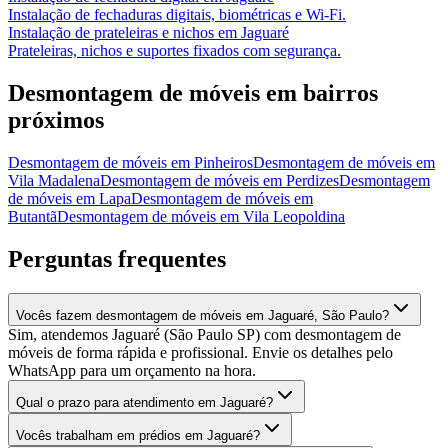
Instalação de fechaduras digitais, biométricas e Wi-Fi.
Instalação de prateleiras e nichos
em
Jaguaré
Prateleiras, nichos e suportes fixados com segurança.
Desmontagem de móveis
em bairros
próximos
Desmontagem de móveis
em
Pinheiros
Desmontagem de móveis
em
Vila Madalena
Desmontagem de móveis
em
Perdizes
Desmontagem
de móveis
em
Lapa
Desmontagem de móveis
em
Butantã
Desmontagem de móveis
em
Vila Leopoldina
Perguntas frequentes
Vocês fazem desmontagem de móveis em Jaguaré, São Paulo?
Sim, atendemos Jaguaré (São Paulo SP) com desmontagem de
móveis de forma rápida e profissional. Envie os detalhes pelo
WhatsApp para um orçamento na hora.
Qual o prazo para atendimento em Jaguaré?
Vocês trabalham em prédios em Jaguaré?