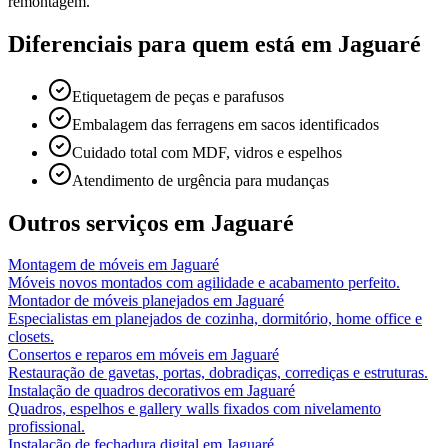
remontagem.
Diferenciais para quem está em
Jaguaré
Etiquetagem de peças e parafusos
Embalagem das ferragens em sacos identificados
Cuidado total com MDF, vidros e espelhos
Atendimento de urgência para mudanças
Outros serviços em
Jaguaré
Montagem de móveis
em
Jaguaré
Móveis novos montados com agilidade e acabamento perfeito.
Montador de móveis planejados
em
Jaguaré
Especialistas em planejados de cozinha, dormitório, home office e
closets.
Consertos e reparos em móveis
em
Jaguaré
Restauração de gavetas, portas, dobradiças, corrediças e estruturas.
Instalação de quadros decorativos
em
Jaguaré
Quadros, espelhos e gallery walls fixados com nivelamento
profissional.
Instalação de fechadura digital
em
Jaguaré