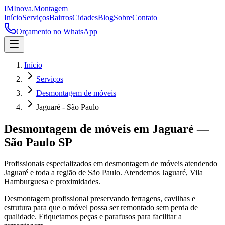
IM
Inova
.
Montagem
Início
Serviços
Bairros
Cidades
Blog
Sobre
Contato
Orçamento no WhatsApp
Início
Serviços
Desmontagem de móveis
Jaguaré - São Paulo
Desmontagem de móveis
em
Jaguaré
—
São Paulo
SP
Profissionais especializados em
desmontagem de móveis
atendendo
Jaguaré
e toda a região de
São Paulo
.
Atendemos Jaguaré, Vila
Hamburguesa e proximidades.
Desmontagem profissional preservando ferragens, cavilhas e
estrutura para que o móvel possa ser remontado sem perda de
qualidade. Etiquetamos peças e parafusos para facilitar a