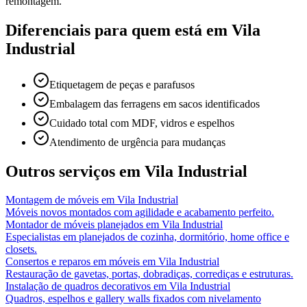
remontagem.
Diferenciais para quem está em
Vila
Industrial
Etiquetagem de peças e parafusos
Embalagem das ferragens em sacos identificados
Cuidado total com MDF, vidros e espelhos
Atendimento de urgência para mudanças
Outros serviços em
Vila Industrial
Montagem de móveis
em
Vila Industrial
Móveis novos montados com agilidade e acabamento perfeito.
Montador de móveis planejados
em
Vila Industrial
Especialistas em planejados de cozinha, dormitório, home office e
closets.
Consertos e reparos em móveis
em
Vila Industrial
Restauração de gavetas, portas, dobradiças, corrediças e estruturas.
Instalação de quadros decorativos
em
Vila Industrial
Quadros, espelhos e gallery walls fixados com nivelamento