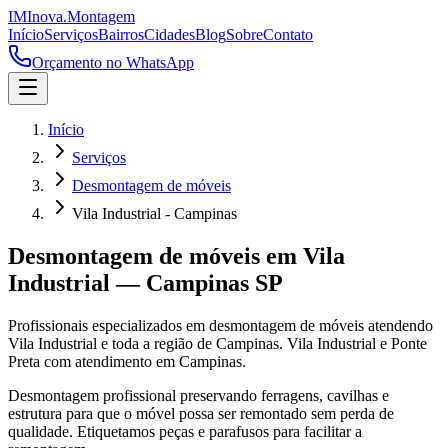
IM
Inova
.
Montagem
Início
Serviços
Bairros
Cidades
Blog
Sobre
Contato
Orçamento no WhatsApp
Início
Serviços
Desmontagem de móveis
Vila Industrial - Campinas
Desmontagem de móveis
em
Vila
Industrial
—
Campinas
SP
Profissionais especializados em
desmontagem de móveis
atendendo
Vila Industrial
e toda a região de
Campinas
.
Vila Industrial e Ponte
Preta com atendimento em Campinas.
Desmontagem profissional preservando ferragens, cavilhas e
estrutura para que o móvel possa ser remontado sem perda de
qualidade. Etiquetamos peças e parafusos para facilitar a