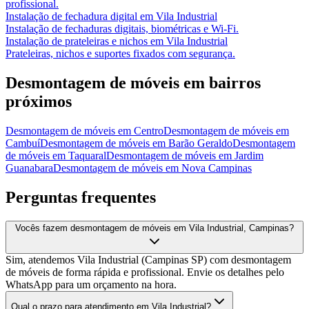
profissional.
Instalação de fechadura digital
em
Vila Industrial
Instalação de fechaduras digitais, biométricas e Wi-Fi.
Instalação de prateleiras e nichos
em
Vila Industrial
Prateleiras, nichos e suportes fixados com segurança.
Desmontagem de móveis
em bairros
próximos
Desmontagem de móveis
em
Centro
Desmontagem de móveis
em
Cambuí
Desmontagem de móveis
em
Barão Geraldo
Desmontagem
de móveis
em
Taquaral
Desmontagem de móveis
em
Jardim
Guanabara
Desmontagem de móveis
em
Nova Campinas
Perguntas frequentes
Vocês fazem desmontagem de móveis em Vila Industrial, Campinas?
Sim, atendemos Vila Industrial (Campinas SP) com desmontagem
de móveis de forma rápida e profissional. Envie os detalhes pelo
WhatsApp para um orçamento na hora.
Qual o prazo para atendimento em Vila Industrial?