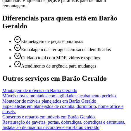
qualidade. Etiquetamos peças e parafusos para facilitar a
remontagem.
Diferenciais para quem está em
Barão
Geraldo
Etiquetagem de peças e parafusos
Embalagem das ferragens em sacos identificados
Cuidado total com MDF, vidros e espelhos
Atendimento de urgência para mudanças
Outros serviços em
Barão Geraldo
Montagem de móveis
em
Barão Geraldo
Móveis novos montados com agilidade e acabamento perfeito.
Montador de móveis planejados
em
Barão Geraldo
Especialistas em planejados de cozinha, dormitório, home office e
closets.
Consertos e reparos em móveis
em
Barão Geraldo
Restauração de gavetas, portas, dobradiças, corrediças e estruturas.
Instalação de quadros decorativos
em
Barão Geraldo