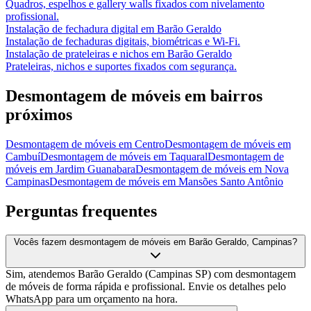
Quadros, espelhos e gallery walls fixados com nivelamento
profissional.
Instalação de fechadura digital
em
Barão Geraldo
Instalação de fechaduras digitais, biométricas e Wi-Fi.
Instalação de prateleiras e nichos
em
Barão Geraldo
Prateleiras, nichos e suportes fixados com segurança.
Desmontagem de móveis
em bairros
próximos
Desmontagem de móveis
em
Centro
Desmontagem de móveis
em
Cambuí
Desmontagem de móveis
em
Taquaral
Desmontagem de
móveis
em
Jardim Guanabara
Desmontagem de móveis
em
Nova
Campinas
Desmontagem de móveis
em
Mansões Santo Antônio
Perguntas frequentes
Vocês fazem desmontagem de móveis em Barão Geraldo, Campinas?
Sim, atendemos Barão Geraldo (Campinas SP) com desmontagem
de móveis de forma rápida e profissional. Envie os detalhes pelo
WhatsApp para um orçamento na hora.