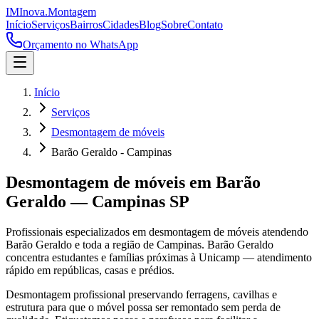
IM
Inova
.
Montagem
Início
Serviços
Bairros
Cidades
Blog
Sobre
Contato
Orçamento no WhatsApp
Início
Serviços
Desmontagem de móveis
Barão Geraldo - Campinas
Desmontagem de móveis
em
Barão
Geraldo
—
Campinas
SP
Profissionais especializados em
desmontagem de móveis
atendendo
Barão Geraldo
e toda a região de
Campinas
.
Barão Geraldo
concentra estudantes e famílias próximas à Unicamp — atendimento
rápido em repúblicas, casas e prédios.
Desmontagem profissional preservando ferragens, cavilhas e
estrutura para que o móvel possa ser remontado sem perda de