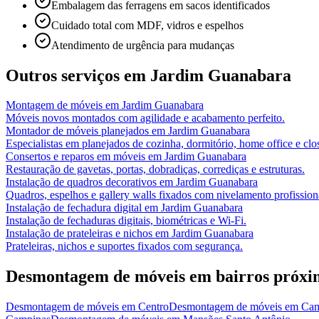
Embalagem das ferragens em sacos identificados
Cuidado total com MDF, vidros e espelhos
Atendimento de urgência para mudanças
Outros serviços em
Jardim Guanabara
Montagem de móveis
em
Jardim Guanabara
Móveis novos montados com agilidade e acabamento perfeito.
Montador de móveis planejados
em
Jardim Guanabara
Especialistas em planejados de cozinha, dormitório, home office e clos
Consertos e reparos em móveis
em
Jardim Guanabara
Restauração de gavetas, portas, dobradiças, corrediças e estruturas.
Instalação de quadros decorativos
em
Jardim Guanabara
Quadros, espelhos e gallery walls fixados com nivelamento profission
Instalação de fechadura digital
em
Jardim Guanabara
Instalação de fechaduras digitais, biométricas e Wi-Fi.
Instalação de prateleiras e nichos
em
Jardim Guanabara
Prateleiras, nichos e suportes fixados com segurança.
Desmontagem de móveis
em bairros próxi
Desmontagem de móveis
em
Centro
Desmontagem de móveis
em
Cam