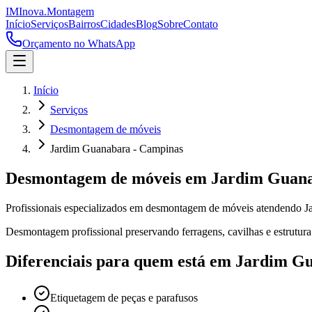
IM
Inova
.
Montagem
Início
Serviços
Bairros
Cidades
Blog
Sobre
Contato
Orçamento no WhatsApp
Início
Serviços
Desmontagem de móveis
Jardim Guanabara - Campinas
Desmontagem de móveis
em
Jardim Guan
Profissionais especializados em
desmontagem de móveis
atendendo
J
Desmontagem profissional preservando ferragens, cavilhas e estrutura
Diferenciais para quem está em
Jardim G
Etiquetagem de peças e parafusos