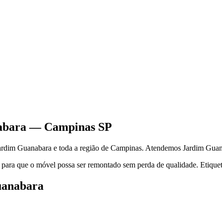
abara
—
Campinas
SP
ardim Guanabara
e toda a região de
Campinas
.
Atendemos Jardim Guan
 para que o móvel possa ser remontado sem perda de qualidade. Etiquet
uanabara