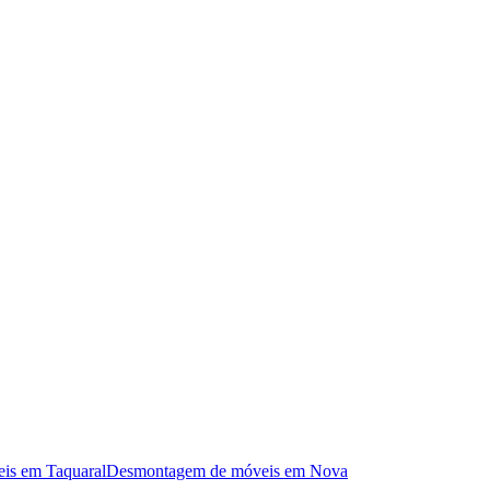
is
em
Taquaral
Desmontagem de móveis
em
Nova