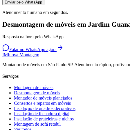
Enviar pelo WhatsApp
Atendimento humano em segundos.
Desmontagem de móveis em Jardim Guana
Resposta na hora pelo WhatsApp.
Falar no WhatsApp agora
IM
Inova Montagem
Montador de móveis em São Paulo SP. Atendimento rápido, profission
Serviços
Montagem de móveis
Desmontagem de móveis
Montador de móveis planejados
Consertos e reparos em móveis
Instalação de quadros decorativos
Instalação de fechadura digital
Instalação de prateleiras e nichos
Montagem de sofá retrátil
Ver todos