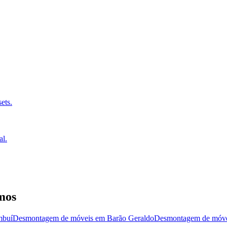
ets.
al.
mos
buí
Desmontagem de móveis
em
Barão Geraldo
Desmontagem de móve