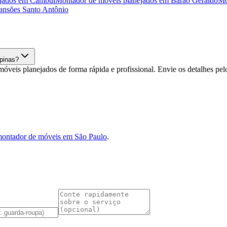
jados
em
Cambuí
Montador de móveis planejados
em
Barão Geraldo
Mo
nsões Santo Antônio
pinas?
eis planejados de forma rápida e profissional. Envie os detalhes p
ontador de móveis em São Paulo
.