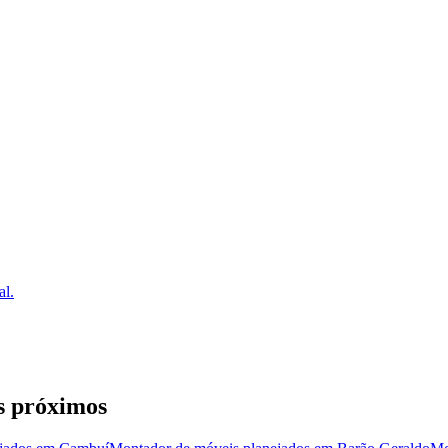
al.
s próximos