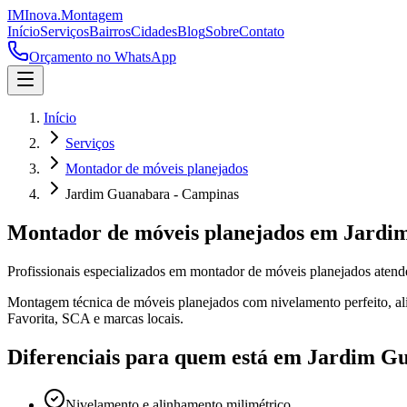
IM
Inova
.
Montagem
Início
Serviços
Bairros
Cidades
Blog
Sobre
Contato
Orçamento no WhatsApp
Início
Serviços
Montador de móveis planejados
Jardim Guanabara - Campinas
Montador de móveis planejados
em
Jardi
Profissionais especializados em
montador de móveis planejados
aten
Montagem técnica de móveis planejados com nivelamento perfeito, alin
Favorita, SCA e marcas locais.
Diferenciais para quem está em
Jardim G
Nivelamento e alinhamento milimétrico