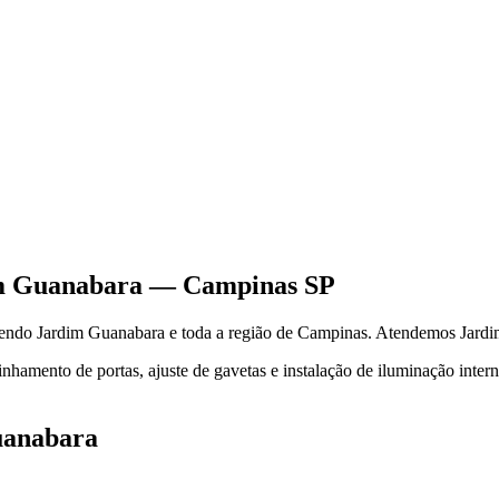
m Guanabara
—
Campinas
SP
dendo
Jardim Guanabara
e toda a região de
Campinas
.
Atendemos Jardi
hamento de portas, ajuste de gavetas e instalação de iluminação inter
uanabara