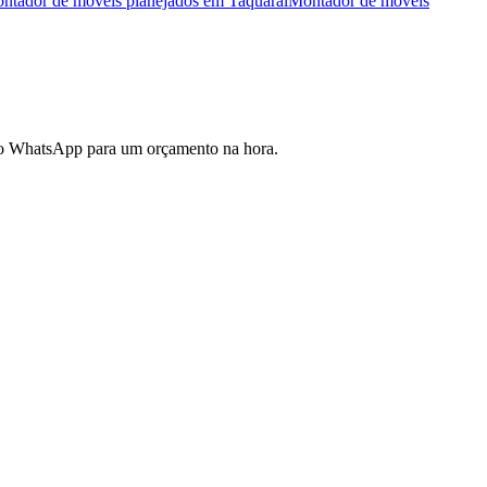
ntador de móveis planejados
em
Taquaral
Montador de móveis
elo WhatsApp para um orçamento na hora.