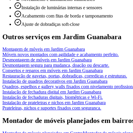
Instalação de luminárias internas e sensores
Acabamento com fitas de borda e tamponamento
Ajuste de dobradiças soft-close
Outros serviços em
Jardim Guanabara
Montagem de móveis
em
Jardim Guanabara
Móveis novos montados com agilidade e acabamento perfeito.
Desmontagem de móveis
em
Jardim Guanabara
Desmontagem segura para mudança, doação ou descarte.
Consertos e reparos em móveis
em
Jardim Guanabara
Restauração de gavetas, portas, dobradiças, corrediças e estruturas.
Instalação de quadros decorativos
em
Jardim Guanabara
Quadros, espelhos e gallery walls fixados com nivelamento profission
Instalação de fechadura digital
em
Jardim Guanabara
Instalação de fechaduras digitais, biométricas e Wi-Fi.
Instalação de prateleiras e nichos
em
Jardim Guanabara
Prateleiras, nichos e suportes fixados com segurança.
Montador de móveis planejados
em bairro