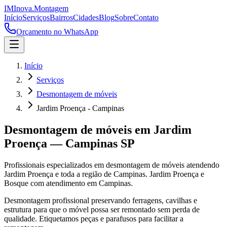
IM
Inova
.
Montagem
Início
Serviços
Bairros
Cidades
Blog
Sobre
Contato
Orçamento no WhatsApp
Início
Serviços
Desmontagem de móveis
Jardim Proença - Campinas
Desmontagem de móveis
em
Jardim
Proença
—
Campinas
SP
Profissionais especializados em
desmontagem de móveis
atendendo
Jardim Proença
e toda a região de
Campinas
.
Jardim Proença e
Bosque com atendimento em Campinas.
Desmontagem profissional preservando ferragens, cavilhas e
estrutura para que o móvel possa ser remontado sem perda de
qualidade. Etiquetamos peças e parafusos para facilitar a