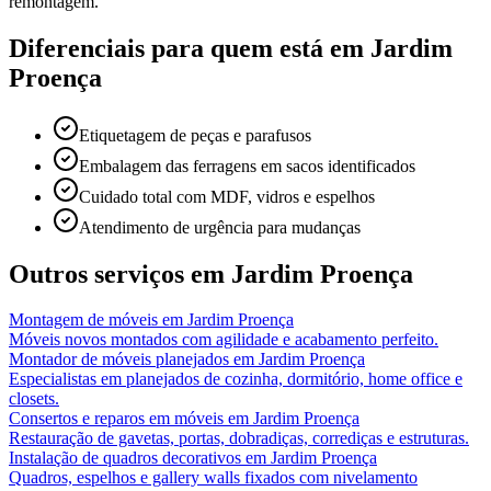
remontagem.
Diferenciais para quem está em
Jardim
Proença
Etiquetagem de peças e parafusos
Embalagem das ferragens em sacos identificados
Cuidado total com MDF, vidros e espelhos
Atendimento de urgência para mudanças
Outros serviços em
Jardim Proença
Montagem de móveis
em
Jardim Proença
Móveis novos montados com agilidade e acabamento perfeito.
Montador de móveis planejados
em
Jardim Proença
Especialistas em planejados de cozinha, dormitório, home office e
closets.
Consertos e reparos em móveis
em
Jardim Proença
Restauração de gavetas, portas, dobradiças, corrediças e estruturas.
Instalação de quadros decorativos
em
Jardim Proença
Quadros, espelhos e gallery walls fixados com nivelamento