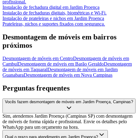
profissional.
Instalação de fechadura digital
em
Jardim Proença
Instalação de fechaduras digitais, biométricas e Wi-Fi.
Instalação de prateleiras e nichos
em
Jardim Proença
Prateleiras, nichos e suportes fixados com segurança.
Desmontagem de móveis
em bairros
próximos
Desmontagem de móveis
em
Centro
Desmontagem de móveis
em
Cambuí
Desmontagem de móveis
em
Barão Geraldo
Desmontagem
de móveis
em
Taquaral
Desmontagem de móveis
em
Jardim
Guanabara
Desmontagem de móveis
em
Nova Campinas
Perguntas frequentes
Vocês fazem desmontagem de móveis em Jardim Proença, Campinas?
Sim, atendemos Jardim Proença (Campinas SP) com desmontagem
de móveis de forma rápida e profissional. Envie os detalhes pelo
WhatsApp para um orçamento na hora.
Qual o prazo para atendimento em Jardim Proença?