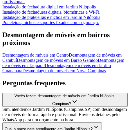
profissional.
Instalação de fechadura digital
em
Jardim Nilópolis
Instalação de fechaduras digitais, biométricas e Wi-Fi.
Instalação de prateleiras e nichos
em
Jardim Nilópolis
Prateleiras, nichos e suportes fixados com segurança.
Desmontagem de móveis
em bairros
próximos
Desmontagem de móveis
em
Centro
Desmontagem de móveis
em
Cambuí
Desmontagem de móveis
em
Barão Geraldo
Desmontagem
de móveis
em
Taquaral
Desmontagem de móveis
em
Jardim
Guanabara
Desmontagem de móveis
em
Nova Campinas
Perguntas frequentes
Vocês fazem desmontagem de móveis em Jardim Nilópolis,
Campinas?
Sim, atendemos Jardim Nilópolis (Campinas SP) com desmontagem
de móveis de forma rápida e profissional. Envie os detalhes pelo
WhatsApp para um orçamento na hora.
Qual o prazo para atendimento em Jardim Nilópolis?