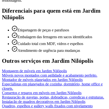
remontagem.
Diferenciais para quem está em
Jardim
Nilópolis
Etiquetagem de peças e parafusos
Embalagem das ferragens em sacos identificados
Cuidado total com MDF, vidros e espelhos
Atendimento de urgência para mudanças
Outros serviços em
Jardim Nilópolis
Montagem de móveis
em
Jardim Nilópolis
Móveis novos montados com agilidade e acabamento perfeito.
Montador de móveis planejados
em
Jardim Nilópolis
Especialistas em planejados de cozinha, dormitório, home office e
closets.
Consertos e reparos em móveis
em
Jardim Nilópolis
Restauração de gavetas, portas, dobradiças, corrediças e estruturas.
Instalação de quadros decorativos
em
Jardim Nilópolis
Quadros, espelhos e gallery walls fixados com nivelamento