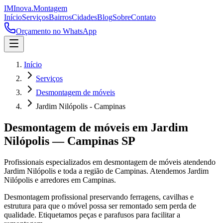
IM
Inova
.
Montagem
Início
Serviços
Bairros
Cidades
Blog
Sobre
Contato
Orçamento no WhatsApp
Início
Serviços
Desmontagem de móveis
Jardim Nilópolis - Campinas
Desmontagem de móveis
em
Jardim
Nilópolis
—
Campinas
SP
Profissionais especializados em
desmontagem de móveis
atendendo
Jardim Nilópolis
e toda a região de
Campinas
.
Atendemos Jardim
Nilópolis e arredores em Campinas.
Desmontagem profissional preservando ferragens, cavilhas e
estrutura para que o móvel possa ser remontado sem perda de
qualidade. Etiquetamos peças e parafusos para facilitar a