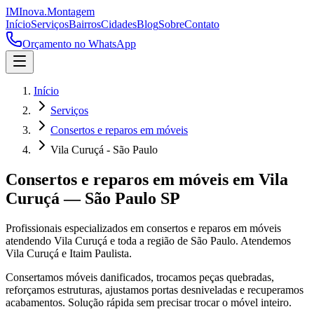
IM
Inova
.
Montagem
Início
Serviços
Bairros
Cidades
Blog
Sobre
Contato
Orçamento no WhatsApp
Início
Serviços
Consertos e reparos em móveis
Vila Curuçá - São Paulo
Consertos e reparos em móveis
em
Vila
Curuçá
—
São Paulo
SP
Profissionais especializados em
consertos e reparos em móveis
atendendo
Vila Curuçá
e toda a região de
São Paulo
.
Atendemos
Vila Curuçá e Itaim Paulista.
Consertamos móveis danificados, trocamos peças quebradas,
reforçamos estruturas, ajustamos portas desniveladas e recuperamos
acabamentos. Solução rápida sem precisar trocar o móvel inteiro.