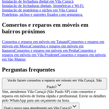
Instalação de fechadura digital
em
Vila Curuçá
Instalação de fechaduras digitais, biométricas e Wi-Fi.
Instalação de prateleiras e nichos
em
Vila Curuçá
Prateleiras, nichos e suportes fixados com segurança.
Consertos e reparos em móveis
em
bairros próximos
Consertos e reparos em móveis
em
Tatuapé
Consertos e reparos em
móveis
em
Mooca
Consertos e reparos em móveis
em
Itaquera
Consertos e reparos em móveis
em
Penha
Consertos e
reparos em móveis
em
Vila Prudente
Consertos e reparos em móveis
em
São Mateus
Perguntas frequentes
Vocês fazem consertos e reparos em móveis em Vila Curuçá, São
Paulo?
Sim, atendemos Vila Curuçá (São Paulo SP) com consertos e
reparos em móveis de forma rápida e profissional. Envie os detalhes
pelo WhatsApp para um orçamento na hora.
Qual o prazo para atendimento em Vila Curuçá?