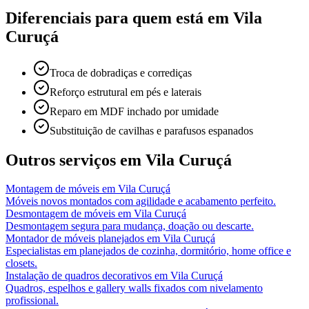
Diferenciais para quem está em
Vila
Curuçá
Troca de dobradiças e corrediças
Reforço estrutural em pés e laterais
Reparo em MDF inchado por umidade
Substituição de cavilhas e parafusos espanados
Outros serviços em
Vila Curuçá
Montagem de móveis
em
Vila Curuçá
Móveis novos montados com agilidade e acabamento perfeito.
Desmontagem de móveis
em
Vila Curuçá
Desmontagem segura para mudança, doação ou descarte.
Montador de móveis planejados
em
Vila Curuçá
Especialistas em planejados de cozinha, dormitório, home office e
closets.
Instalação de quadros decorativos
em
Vila Curuçá
Quadros, espelhos e gallery walls fixados com nivelamento
profissional.