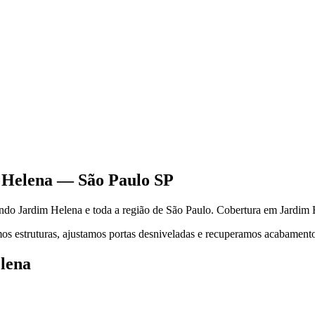
 Helena
—
São Paulo
SP
endo
Jardim Helena
e toda a região de
São Paulo
.
Cobertura em Jardim H
s estruturas, ajustamos portas desniveladas e recuperamos acabamentos.
lena