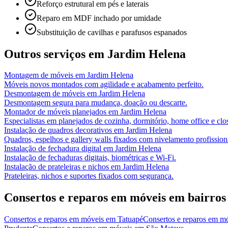
Reforço estrutural em pés e laterais
Reparo em MDF inchado por umidade
Substituição de cavilhas e parafusos espanados
Outros serviços em
Jardim Helena
Montagem de móveis
em
Jardim Helena
Móveis novos montados com agilidade e acabamento perfeito.
Desmontagem de móveis
em
Jardim Helena
Desmontagem segura para mudança, doação ou descarte.
Montador de móveis planejados
em
Jardim Helena
Especialistas em planejados de cozinha, dormitório, home office e clos
Instalação de quadros decorativos
em
Jardim Helena
Quadros, espelhos e gallery walls fixados com nivelamento profission
Instalação de fechadura digital
em
Jardim Helena
Instalação de fechaduras digitais, biométricas e Wi-Fi.
Instalação de prateleiras e nichos
em
Jardim Helena
Prateleiras, nichos e suportes fixados com segurança.
Consertos e reparos em móveis
em bairros
Consertos e reparos em móveis
em
Tatuapé
Consertos e reparos em m