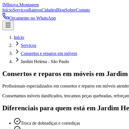
IM
Inova
.
Montagem
Início
Serviços
Bairros
Cidades
Blog
Sobre
Contato
Orçamento no WhatsApp
Início
Serviços
Consertos e reparos em móveis
Jardim Helena - São Paulo
Consertos e reparos em móveis
em
Jardim
Profissionais especializados em
consertos e reparos em móveis
atend
Consertamos móveis danificados, trocamos peças quebradas, reforçamo
Diferenciais para quem está em
Jardim He
Troca de dobradiças e corrediças