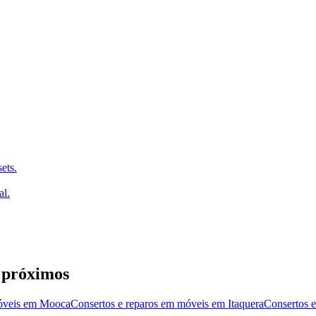
ets.
al.
 próximos
óveis
em
Mooca
Consertos e reparos em móveis
em
Itaquera
Consertos 