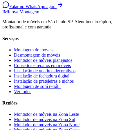
Falar no WhatsApp agora
IM
Inova Montagem
Montador de móveis em São Paulo SP. Atendimento rápido,
profissional e com garantia.
Serviços
Montagem de móveis
Desmontagem de móveis
Montador de móveis planejados
Consertos e reparos em móveis
Instalação de quadros decorativos
Instalação de fechadura digital
Instalação de prateleiras e nichos
Montagem de sofá retrátil
Ver todos
Regiões
Montador de móveis na
Zona Leste
Montador de móveis na
Zona Sul
Montador de móveis na
Zona Norte
Montador de móveis na
Zona Oeste