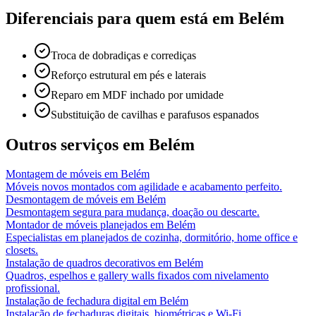
Diferenciais para quem está em
Belém
Troca de dobradiças e corrediças
Reforço estrutural em pés e laterais
Reparo em MDF inchado por umidade
Substituição de cavilhas e parafusos espanados
Outros serviços em
Belém
Montagem de móveis
em
Belém
Móveis novos montados com agilidade e acabamento perfeito.
Desmontagem de móveis
em
Belém
Desmontagem segura para mudança, doação ou descarte.
Montador de móveis planejados
em
Belém
Especialistas em planejados de cozinha, dormitório, home office e
closets.
Instalação de quadros decorativos
em
Belém
Quadros, espelhos e gallery walls fixados com nivelamento
profissional.
Instalação de fechadura digital
em
Belém
Instalação de fechaduras digitais, biométricas e Wi-Fi.