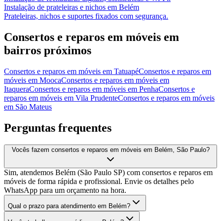
Instalação de prateleiras e nichos
em
Belém
Prateleiras, nichos e suportes fixados com segurança.
Consertos e reparos em móveis
em
bairros próximos
Consertos e reparos em móveis
em
Tatuapé
Consertos e reparos em
móveis
em
Mooca
Consertos e reparos em móveis
em
Itaquera
Consertos e reparos em móveis
em
Penha
Consertos e
reparos em móveis
em
Vila Prudente
Consertos e reparos em móveis
em
São Mateus
Perguntas frequentes
Vocês fazem consertos e reparos em móveis em Belém, São Paulo?
Sim, atendemos Belém (São Paulo SP) com consertos e reparos em
móveis de forma rápida e profissional. Envie os detalhes pelo
WhatsApp para um orçamento na hora.
Qual o prazo para atendimento em Belém?