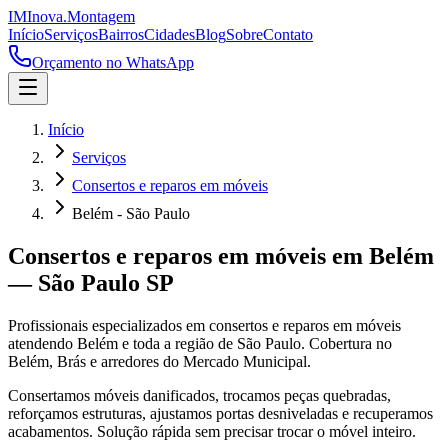
IM
Inova
.
Montagem
Início
Serviços
Bairros
Cidades
Blog
Sobre
Contato
Orçamento no WhatsApp
Início
Serviços
Consertos e reparos em móveis
Belém - São Paulo
Consertos e reparos em móveis
em
Belém
—
São Paulo
SP
Profissionais especializados em
consertos e reparos em móveis
atendendo
Belém
e toda a região de
São Paulo
.
Cobertura no
Belém, Brás e arredores do Mercado Municipal.
Consertamos móveis danificados, trocamos peças quebradas,
reforçamos estruturas, ajustamos portas desniveladas e recuperamos
acabamentos. Solução rápida sem precisar trocar o móvel inteiro.