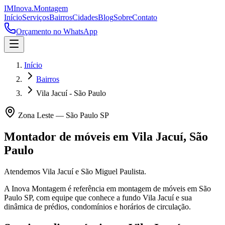
IM
Inova
.
Montagem
Início
Serviços
Bairros
Cidades
Blog
Sobre
Contato
Orçamento no WhatsApp
Início
Bairros
Vila Jacuí - São Paulo
Zona Leste
—
São Paulo
SP
Montador de móveis em
Vila Jacuí
,
São
Paulo
Atendemos Vila Jacuí e São Miguel Paulista.
A Inova Montagem é referência em montagem de móveis em
São
Paulo
SP
, com equipe que conhece a fundo
Vila Jacuí
e sua
dinâmica de prédios, condomínios e horários de circulação.