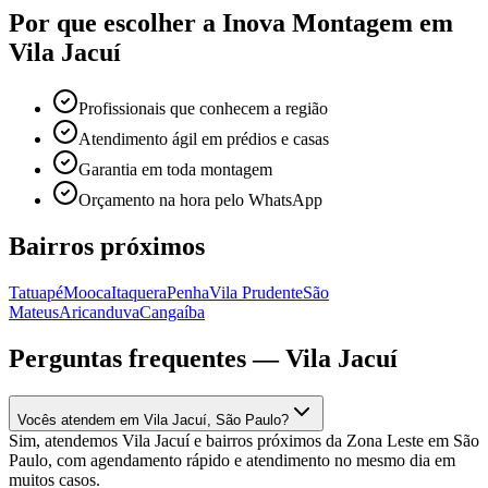
Por que escolher a Inova Montagem em
Vila Jacuí
Profissionais que conhecem a região
Atendimento ágil em prédios e casas
Garantia em toda montagem
Orçamento na hora pelo WhatsApp
Bairros próximos
Tatuapé
Mooca
Itaquera
Penha
Vila Prudente
São
Mateus
Aricanduva
Cangaíba
Perguntas frequentes —
Vila Jacuí
Vocês atendem em Vila Jacuí, São Paulo?
Sim, atendemos Vila Jacuí e bairros próximos da Zona Leste em São
Paulo, com agendamento rápido e atendimento no mesmo dia em
muitos casos.