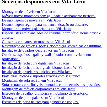
Serviços disponíveis em
Vila Jacuí
Montagem de móveis
em
Vila Jacuí
Móveis novos montados com agilidade e acabamento perfeito.
Desmontagem de móveis
em
Vila Jacuí
Desmontagem segura para mudança, doação ou descarte.
Montador de móveis planejados
em
Vila Jacuí
Especialistas em planejados de cozinha, dormitório, home office e
closets.
Consertos e reparos em móveis
em
Vila Jacuí
Restauração de gavetas, portas, dobradiças, corrediças e estruturas.
Instalação de quadros decorativos
em
Vila Jacuí
Quadros, espelhos e gallery walls fixados com nivelamento
profissional.
Instalação de fechadura digital
em
Vila Jacuí
Instalação de fechaduras digitais, biométricas e Wi-Fi.
Instalação de prateleiras e nichos
em
Vila Jacuí
Prateleiras, nichos e suportes fixados com segurança.
Montagem de sofá retrátil
em
Vila Jacuí
Sofás retráteis e reclináveis montados com mecanismos ajustados.
Montagem de móveis corporativos
em
Vila Jacuí
Estações de trabalho, divisórias e mobiliário de escritório.
Montagem de porta paletes
em
Vila Jacuí
Estruturas de porta paletes para galpões e estoques.