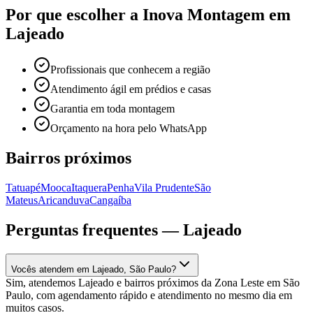
Por que escolher a Inova Montagem em
Lajeado
Profissionais que conhecem a região
Atendimento ágil em prédios e casas
Garantia em toda montagem
Orçamento na hora pelo WhatsApp
Bairros próximos
Tatuapé
Mooca
Itaquera
Penha
Vila Prudente
São
Mateus
Aricanduva
Cangaíba
Perguntas frequentes —
Lajeado
Vocês atendem em Lajeado, São Paulo?
Sim, atendemos Lajeado e bairros próximos da Zona Leste em São
Paulo, com agendamento rápido e atendimento no mesmo dia em
muitos casos.