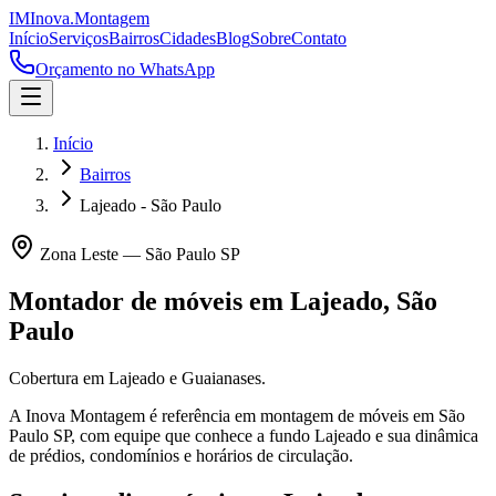
IM
Inova
.
Montagem
Início
Serviços
Bairros
Cidades
Blog
Sobre
Contato
Orçamento no WhatsApp
Início
Bairros
Lajeado - São Paulo
Zona Leste
—
São Paulo
SP
Montador de móveis em
Lajeado
,
São
Paulo
Cobertura em Lajeado e Guaianases.
A Inova Montagem é referência em montagem de móveis em
São
Paulo
SP
, com equipe que conhece a fundo
Lajeado
e sua dinâmica
de prédios, condomínios e horários de circulação.