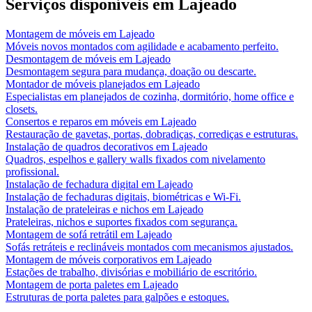
Serviços disponíveis em
Lajeado
Montagem de móveis
em
Lajeado
Móveis novos montados com agilidade e acabamento perfeito.
Desmontagem de móveis
em
Lajeado
Desmontagem segura para mudança, doação ou descarte.
Montador de móveis planejados
em
Lajeado
Especialistas em planejados de cozinha, dormitório, home office e
closets.
Consertos e reparos em móveis
em
Lajeado
Restauração de gavetas, portas, dobradiças, corrediças e estruturas.
Instalação de quadros decorativos
em
Lajeado
Quadros, espelhos e gallery walls fixados com nivelamento
profissional.
Instalação de fechadura digital
em
Lajeado
Instalação de fechaduras digitais, biométricas e Wi-Fi.
Instalação de prateleiras e nichos
em
Lajeado
Prateleiras, nichos e suportes fixados com segurança.
Montagem de sofá retrátil
em
Lajeado
Sofás retráteis e reclináveis montados com mecanismos ajustados.
Montagem de móveis corporativos
em
Lajeado
Estações de trabalho, divisórias e mobiliário de escritório.
Montagem de porta paletes
em
Lajeado
Estruturas de porta paletes para galpões e estoques.