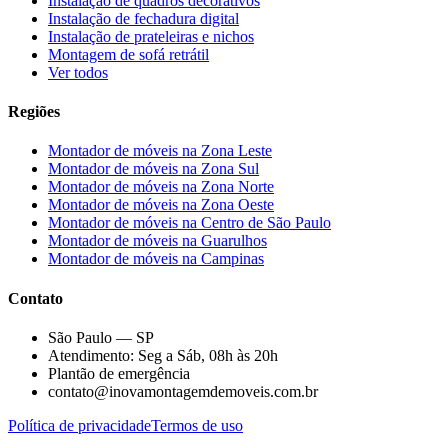
Instalação de quadros decorativos
Instalação de fechadura digital
Instalação de prateleiras e nichos
Montagem de sofá retrátil
Ver todos
Regiões
Montador de móveis na
Zona Leste
Montador de móveis na
Zona Sul
Montador de móveis na
Zona Norte
Montador de móveis na
Zona Oeste
Montador de móveis na
Centro de São Paulo
Montador de móveis na
Guarulhos
Montador de móveis na
Campinas
Contato
São Paulo — SP
Atendimento: Seg a Sáb, 08h às 20h
Plantão de emergência
contato@inovamontagemdemoveis.com.br
Política de privacidade
Termos de uso