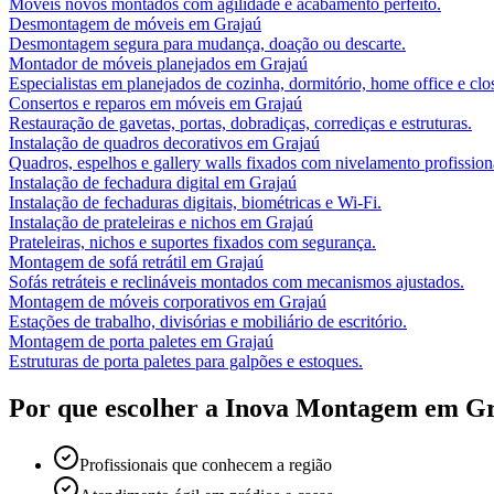
Móveis novos montados com agilidade e acabamento perfeito.
Desmontagem de móveis
em
Grajaú
Desmontagem segura para mudança, doação ou descarte.
Montador de móveis planejados
em
Grajaú
Especialistas em planejados de cozinha, dormitório, home office e clos
Consertos e reparos em móveis
em
Grajaú
Restauração de gavetas, portas, dobradiças, corrediças e estruturas.
Instalação de quadros decorativos
em
Grajaú
Quadros, espelhos e gallery walls fixados com nivelamento profission
Instalação de fechadura digital
em
Grajaú
Instalação de fechaduras digitais, biométricas e Wi-Fi.
Instalação de prateleiras e nichos
em
Grajaú
Prateleiras, nichos e suportes fixados com segurança.
Montagem de sofá retrátil
em
Grajaú
Sofás retráteis e reclináveis montados com mecanismos ajustados.
Montagem de móveis corporativos
em
Grajaú
Estações de trabalho, divisórias e mobiliário de escritório.
Montagem de porta paletes
em
Grajaú
Estruturas de porta paletes para galpões e estoques.
Por que escolher a Inova Montagem em
Gr
Profissionais que conhecem a região