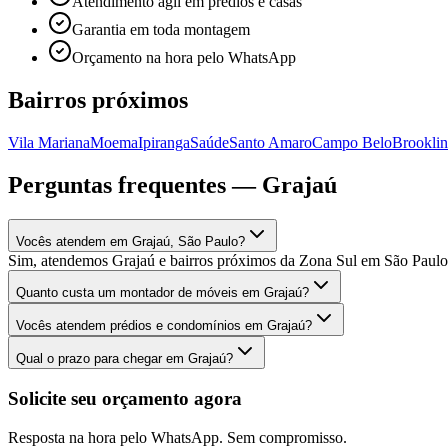
Atendimento ágil em prédios e casas
Garantia em toda montagem
Orçamento na hora pelo WhatsApp
Bairros próximos
Vila Mariana
Moema
Ipiranga
Saúde
Santo Amaro
Campo Belo
Brooklin
Perguntas frequentes —
Grajaú
Vocês atendem em Grajaú, São Paulo?
Sim, atendemos Grajaú e bairros próximos da Zona Sul em São Paul
Quanto custa um montador de móveis em Grajaú?
Vocês atendem prédios e condomínios em Grajaú?
Qual o prazo para chegar em Grajaú?
Solicite seu orçamento agora
Resposta na hora pelo WhatsApp. Sem compromisso.