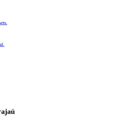
ets.
al.
ajaú