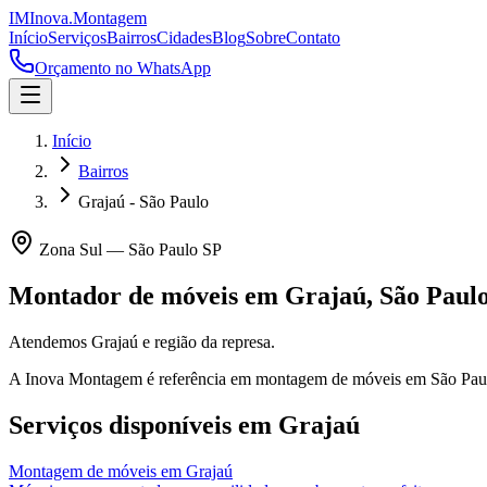
IM
Inova
.
Montagem
Início
Serviços
Bairros
Cidades
Blog
Sobre
Contato
Orçamento no WhatsApp
Início
Bairros
Grajaú - São Paulo
Zona Sul
—
São Paulo
SP
Montador de móveis em
Grajaú
,
São Paul
Atendemos Grajaú e região da represa.
A Inova Montagem é referência em montagem de móveis em
São Pau
Serviços disponíveis em
Grajaú
Montagem de móveis
em
Grajaú