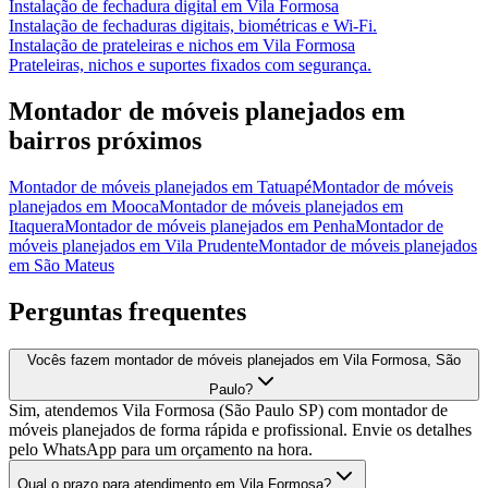
Instalação de fechadura digital
em
Vila Formosa
Instalação de fechaduras digitais, biométricas e Wi-Fi.
Instalação de prateleiras e nichos
em
Vila Formosa
Prateleiras, nichos e suportes fixados com segurança.
Montador de móveis planejados
em
bairros próximos
Montador de móveis planejados
em
Tatuapé
Montador de móveis
planejados
em
Mooca
Montador de móveis planejados
em
Itaquera
Montador de móveis planejados
em
Penha
Montador de
móveis planejados
em
Vila Prudente
Montador de móveis planejados
em
São Mateus
Perguntas frequentes
Vocês fazem montador de móveis planejados em Vila Formosa, São
Paulo?
Sim, atendemos Vila Formosa (São Paulo SP) com montador de
móveis planejados de forma rápida e profissional. Envie os detalhes
pelo WhatsApp para um orçamento na hora.
Qual o prazo para atendimento em Vila Formosa?