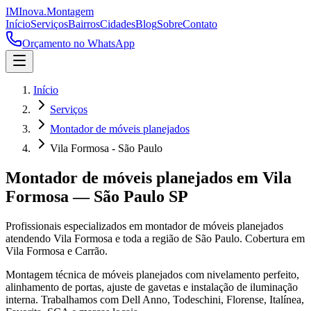
IM
Inova
.
Montagem
Início
Serviços
Bairros
Cidades
Blog
Sobre
Contato
Orçamento no WhatsApp
Início
Serviços
Montador de móveis planejados
Vila Formosa - São Paulo
Montador de móveis planejados
em
Vila
Formosa
—
São Paulo
SP
Profissionais especializados em
montador de móveis planejados
atendendo
Vila Formosa
e toda a região de
São Paulo
.
Cobertura em
Vila Formosa e Carrão.
Montagem técnica de móveis planejados com nivelamento perfeito,
alinhamento de portas, ajuste de gavetas e instalação de iluminação
interna. Trabalhamos com Dell Anno, Todeschini, Florense, Italínea,