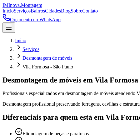
IM
Inova
.
Montagem
Início
Serviços
Bairros
Cidades
Blog
Sobre
Contato
Orçamento no WhatsApp
Início
Serviços
Desmontagem de móveis
Vila Formosa - São Paulo
Desmontagem de móveis
em
Vila Formosa
Profissionais especializados em
desmontagem de móveis
atendendo
V
Desmontagem profissional preservando ferragens, cavilhas e estrutura
Diferenciais para quem está em
Vila Form
Etiquetagem de peças e parafusos