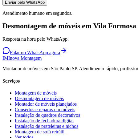
Enviar pelo WhatsApp
Atendimento humano em segundos.
Desmontagem de móveis em Vila Formosa
Resposta na hora pelo WhatsApp.
Falar no WhatsApp agora
IM
Inova Montagem
Montador de móveis em São Paulo SP. Atendimento rápido, profission
Serviços
Montagem de móveis
Desmontagem de móveis
Montador de móveis planejados
Consertos e reparos em móveis
Instalação de quadros decorativos
Instalação de fechadura digital
Instalação de prateleiras e nichos
Montagem de sofá retrátil
Ver todos