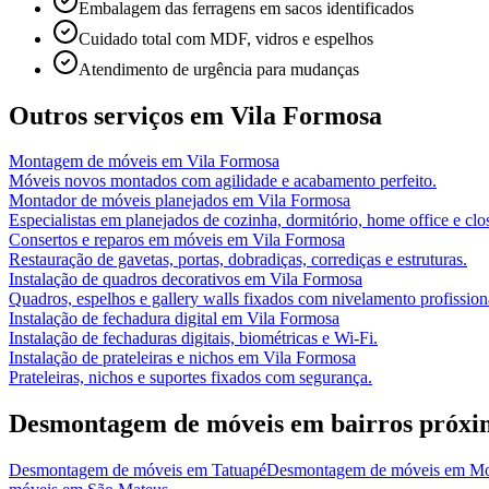
Embalagem das ferragens em sacos identificados
Cuidado total com MDF, vidros e espelhos
Atendimento de urgência para mudanças
Outros serviços em
Vila Formosa
Montagem de móveis
em
Vila Formosa
Móveis novos montados com agilidade e acabamento perfeito.
Montador de móveis planejados
em
Vila Formosa
Especialistas em planejados de cozinha, dormitório, home office e clos
Consertos e reparos em móveis
em
Vila Formosa
Restauração de gavetas, portas, dobradiças, corrediças e estruturas.
Instalação de quadros decorativos
em
Vila Formosa
Quadros, espelhos e gallery walls fixados com nivelamento profission
Instalação de fechadura digital
em
Vila Formosa
Instalação de fechaduras digitais, biométricas e Wi-Fi.
Instalação de prateleiras e nichos
em
Vila Formosa
Prateleiras, nichos e suportes fixados com segurança.
Desmontagem de móveis
em bairros próxi
Desmontagem de móveis
em
Tatuapé
Desmontagem de móveis
em
Mo