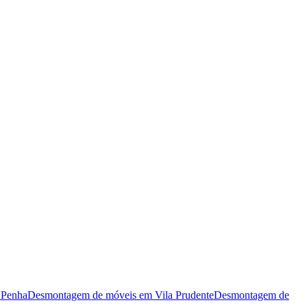
m
Penha
Desmontagem de móveis
em
Vila Prudente
Desmontagem de