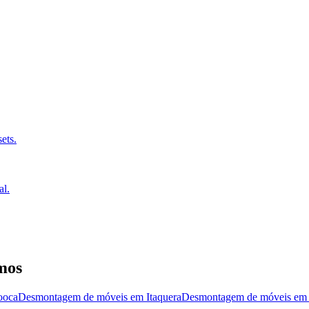
ets.
al.
mos
oca
Desmontagem de móveis
em
Itaquera
Desmontagem de móveis
e