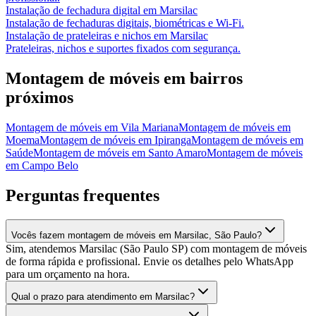
Instalação de fechadura digital
em
Marsilac
Instalação de fechaduras digitais, biométricas e Wi-Fi.
Instalação de prateleiras e nichos
em
Marsilac
Prateleiras, nichos e suportes fixados com segurança.
Montagem de móveis
em bairros
próximos
Montagem de móveis
em
Vila Mariana
Montagem de móveis
em
Moema
Montagem de móveis
em
Ipiranga
Montagem de móveis
em
Saúde
Montagem de móveis
em
Santo Amaro
Montagem de móveis
em
Campo Belo
Perguntas frequentes
Vocês fazem montagem de móveis em Marsilac, São Paulo?
Sim, atendemos Marsilac (São Paulo SP) com montagem de móveis
de forma rápida e profissional. Envie os detalhes pelo WhatsApp
para um orçamento na hora.
Qual o prazo para atendimento em Marsilac?