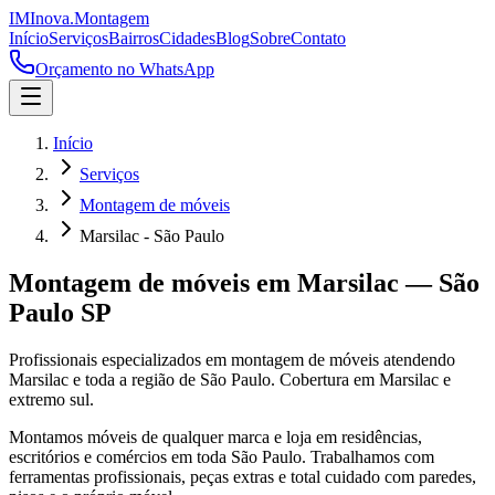
IM
Inova
.
Montagem
Início
Serviços
Bairros
Cidades
Blog
Sobre
Contato
Orçamento no WhatsApp
Início
Serviços
Montagem de móveis
Marsilac - São Paulo
Montagem de móveis
em
Marsilac
—
São
Paulo
SP
Profissionais especializados em
montagem de móveis
atendendo
Marsilac
e toda a região de
São Paulo
.
Cobertura em Marsilac e
extremo sul.
Montamos móveis de qualquer marca e loja em residências,
escritórios e comércios em toda São Paulo. Trabalhamos com
ferramentas profissionais, peças extras e total cuidado com paredes,