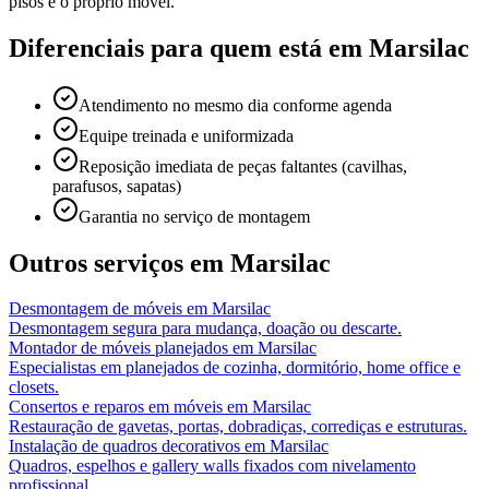
pisos e o próprio móvel.
Diferenciais para quem está em
Marsilac
Atendimento no mesmo dia conforme agenda
Equipe treinada e uniformizada
Reposição imediata de peças faltantes (cavilhas,
parafusos, sapatas)
Garantia no serviço de montagem
Outros serviços em
Marsilac
Desmontagem de móveis
em
Marsilac
Desmontagem segura para mudança, doação ou descarte.
Montador de móveis planejados
em
Marsilac
Especialistas em planejados de cozinha, dormitório, home office e
closets.
Consertos e reparos em móveis
em
Marsilac
Restauração de gavetas, portas, dobradiças, corrediças e estruturas.
Instalação de quadros decorativos
em
Marsilac
Quadros, espelhos e gallery walls fixados com nivelamento
profissional.