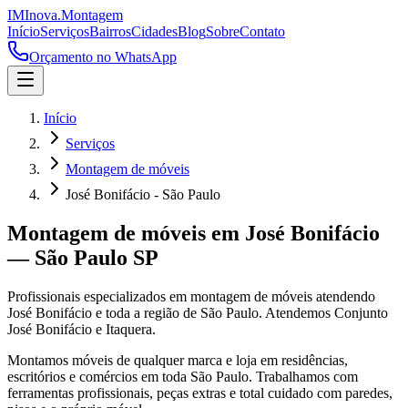
IM
Inova
.
Montagem
Início
Serviços
Bairros
Cidades
Blog
Sobre
Contato
Orçamento no WhatsApp
Início
Serviços
Montagem de móveis
José Bonifácio - São Paulo
Montagem de móveis
em
José Bonifácio
—
São Paulo
SP
Profissionais especializados em
montagem de móveis
atendendo
José Bonifácio
e toda a região de
São Paulo
.
Atendemos Conjunto
José Bonifácio e Itaquera.
Montamos móveis de qualquer marca e loja em residências,
escritórios e comércios em toda São Paulo. Trabalhamos com
ferramentas profissionais, peças extras e total cuidado com paredes,