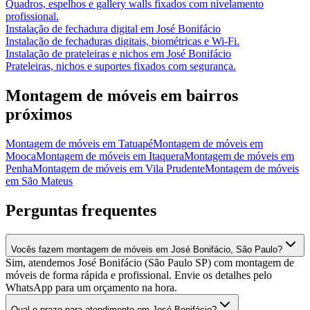
Quadros, espelhos e gallery walls fixados com nivelamento
profissional.
Instalação de fechadura digital
em
José Bonifácio
Instalação de fechaduras digitais, biométricas e Wi-Fi.
Instalação de prateleiras e nichos
em
José Bonifácio
Prateleiras, nichos e suportes fixados com segurança.
Montagem de móveis
em bairros
próximos
Montagem de móveis
em
Tatuapé
Montagem de móveis
em
Mooca
Montagem de móveis
em
Itaquera
Montagem de móveis
em
Penha
Montagem de móveis
em
Vila Prudente
Montagem de móveis
em
São Mateus
Perguntas frequentes
Vocês fazem montagem de móveis em José Bonifácio, São Paulo?
Sim, atendemos José Bonifácio (São Paulo SP) com montagem de
móveis de forma rápida e profissional. Envie os detalhes pelo
WhatsApp para um orçamento na hora.
Qual o prazo para atendimento em José Bonifácio?