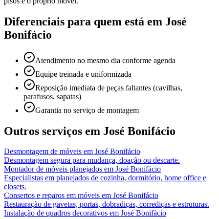
pisos e o próprio móvel.
Diferenciais para quem está em
José
Bonifácio
Atendimento no mesmo dia conforme agenda
Equipe treinada e uniformizada
Reposição imediata de peças faltantes (cavilhas,
parafusos, sapatas)
Garantia no serviço de montagem
Outros serviços em
José Bonifácio
Desmontagem de móveis
em
José Bonifácio
Desmontagem segura para mudança, doação ou descarte.
Montador de móveis planejados
em
José Bonifácio
Especialistas em planejados de cozinha, dormitório, home office e
closets.
Consertos e reparos em móveis
em
José Bonifácio
Restauração de gavetas, portas, dobradiças, corrediças e estruturas.
Instalação de quadros decorativos
em
José Bonifácio