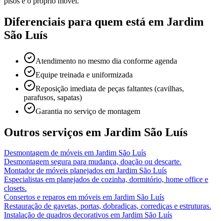
pisos e o próprio móvel.
Diferenciais para quem está em
Jardim
São Luís
Atendimento no mesmo dia conforme agenda
Equipe treinada e uniformizada
Reposição imediata de peças faltantes (cavilhas,
parafusos, sapatas)
Garantia no serviço de montagem
Outros serviços em
Jardim São Luís
Desmontagem de móveis
em
Jardim São Luís
Desmontagem segura para mudança, doação ou descarte.
Montador de móveis planejados
em
Jardim São Luís
Especialistas em planejados de cozinha, dormitório, home office e
closets.
Consertos e reparos em móveis
em
Jardim São Luís
Restauração de gavetas, portas, dobradiças, corrediças e estruturas.
Instalação de quadros decorativos
em
Jardim São Luís