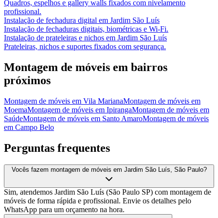
Quadros, espelhos e gallery walls fixados com nivelamento
profissional.
Instalação de fechadura digital
em
Jardim São Luís
Instalação de fechaduras digitais, biométricas e Wi-Fi.
Instalação de prateleiras e nichos
em
Jardim São Luís
Prateleiras, nichos e suportes fixados com segurança.
Montagem de móveis
em bairros
próximos
Montagem de móveis
em
Vila Mariana
Montagem de móveis
em
Moema
Montagem de móveis
em
Ipiranga
Montagem de móveis
em
Saúde
Montagem de móveis
em
Santo Amaro
Montagem de móveis
em
Campo Belo
Perguntas frequentes
Vocês fazem montagem de móveis em Jardim São Luís, São Paulo?
Sim, atendemos Jardim São Luís (São Paulo SP) com montagem de
móveis de forma rápida e profissional. Envie os detalhes pelo
WhatsApp para um orçamento na hora.