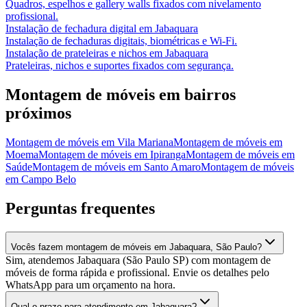
Quadros, espelhos e gallery walls fixados com nivelamento
profissional.
Instalação de fechadura digital
em
Jabaquara
Instalação de fechaduras digitais, biométricas e Wi-Fi.
Instalação de prateleiras e nichos
em
Jabaquara
Prateleiras, nichos e suportes fixados com segurança.
Montagem de móveis
em bairros
próximos
Montagem de móveis
em
Vila Mariana
Montagem de móveis
em
Moema
Montagem de móveis
em
Ipiranga
Montagem de móveis
em
Saúde
Montagem de móveis
em
Santo Amaro
Montagem de móveis
em
Campo Belo
Perguntas frequentes
Vocês fazem montagem de móveis em Jabaquara, São Paulo?
Sim, atendemos Jabaquara (São Paulo SP) com montagem de
móveis de forma rápida e profissional. Envie os detalhes pelo
WhatsApp para um orçamento na hora.
Qual o prazo para atendimento em Jabaquara?