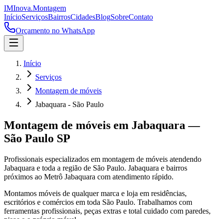
IM
Inova
.
Montagem
Início
Serviços
Bairros
Cidades
Blog
Sobre
Contato
Orçamento no WhatsApp
Início
Serviços
Montagem de móveis
Jabaquara - São Paulo
Montagem de móveis
em
Jabaquara
—
São Paulo
SP
Profissionais especializados em
montagem de móveis
atendendo
Jabaquara
e toda a região de
São Paulo
.
Jabaquara e bairros
próximos ao Metrô Jabaquara com atendimento rápido.
Montamos móveis de qualquer marca e loja em residências,
escritórios e comércios em toda São Paulo. Trabalhamos com
ferramentas profissionais, peças extras e total cuidado com paredes,