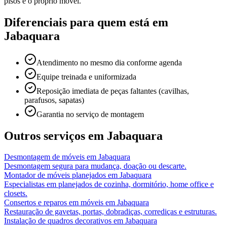
pisos e o próprio móvel.
Diferenciais para quem está em
Jabaquara
Atendimento no mesmo dia conforme agenda
Equipe treinada e uniformizada
Reposição imediata de peças faltantes (cavilhas,
parafusos, sapatas)
Garantia no serviço de montagem
Outros serviços em
Jabaquara
Desmontagem de móveis
em
Jabaquara
Desmontagem segura para mudança, doação ou descarte.
Montador de móveis planejados
em
Jabaquara
Especialistas em planejados de cozinha, dormitório, home office e
closets.
Consertos e reparos em móveis
em
Jabaquara
Restauração de gavetas, portas, dobradiças, corrediças e estruturas.
Instalação de quadros decorativos
em
Jabaquara