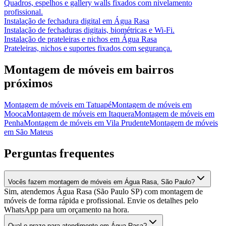
Quadros, espelhos e gallery walls fixados com nivelamento
profissional.
Instalação de fechadura digital
em
Água Rasa
Instalação de fechaduras digitais, biométricas e Wi-Fi.
Instalação de prateleiras e nichos
em
Água Rasa
Prateleiras, nichos e suportes fixados com segurança.
Montagem de móveis
em bairros
próximos
Montagem de móveis
em
Tatuapé
Montagem de móveis
em
Mooca
Montagem de móveis
em
Itaquera
Montagem de móveis
em
Penha
Montagem de móveis
em
Vila Prudente
Montagem de móveis
em
São Mateus
Perguntas frequentes
Vocês fazem montagem de móveis em Água Rasa, São Paulo?
Sim, atendemos Água Rasa (São Paulo SP) com montagem de
móveis de forma rápida e profissional. Envie os detalhes pelo
WhatsApp para um orçamento na hora.
Qual o prazo para atendimento em Água Rasa?