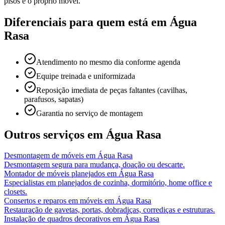
pisos e o próprio móvel.
Diferenciais para quem está em
Água
Rasa
Atendimento no mesmo dia conforme agenda
Equipe treinada e uniformizada
Reposição imediata de peças faltantes (cavilhas,
parafusos, sapatas)
Garantia no serviço de montagem
Outros serviços em
Água Rasa
Desmontagem de móveis
em
Água Rasa
Desmontagem segura para mudança, doação ou descarte.
Montador de móveis planejados
em
Água Rasa
Especialistas em planejados de cozinha, dormitório, home office e
closets.
Consertos e reparos em móveis
em
Água Rasa
Restauração de gavetas, portas, dobradiças, corrediças e estruturas.
Instalação de quadros decorativos
em
Água Rasa