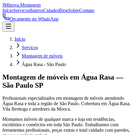
IM
Inova
.
Montagem
Início
Serviços
Bairros
Cidades
Blog
Sobre
Contato
Orçamento no WhatsApp
Início
Serviços
Montagem de móveis
Água Rasa - São Paulo
Montagem de móveis
em
Água Rasa
—
São Paulo
SP
Profissionais especializados em
montagem de móveis
atendendo
Água Rasa
e toda a região de
São Paulo
.
Cobertura em Água Rasa,
Vila Bertioga e arredores da Mooca.
Montamos móveis de qualquer marca e loja em residências,
escritórios e comércios em toda São Paulo. Trabalhamos com
ferramentas profissionais, peças extras e total cuidado com paredes,