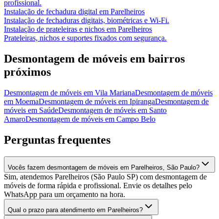
profissional.
Instalação de fechadura digital
em
Parelheiros
Instalação de fechaduras digitais, biométricas e Wi-Fi.
Instalação de prateleiras e nichos
em
Parelheiros
Prateleiras, nichos e suportes fixados com segurança.
Desmontagem de móveis
em bairros
próximos
Desmontagem de móveis
em
Vila Mariana
Desmontagem de móveis
em
Moema
Desmontagem de móveis
em
Ipiranga
Desmontagem de
móveis
em
Saúde
Desmontagem de móveis
em
Santo
Amaro
Desmontagem de móveis
em
Campo Belo
Perguntas frequentes
Vocês fazem desmontagem de móveis em Parelheiros, São Paulo?
Sim, atendemos Parelheiros (São Paulo SP) com desmontagem de
móveis de forma rápida e profissional. Envie os detalhes pelo
WhatsApp para um orçamento na hora.
Qual o prazo para atendimento em Parelheiros?