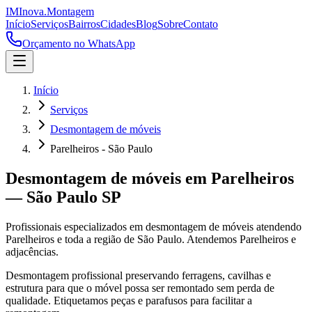
IM
Inova
.
Montagem
Início
Serviços
Bairros
Cidades
Blog
Sobre
Contato
Orçamento no WhatsApp
Início
Serviços
Desmontagem de móveis
Parelheiros - São Paulo
Desmontagem de móveis
em
Parelheiros
—
São Paulo
SP
Profissionais especializados em
desmontagem de móveis
atendendo
Parelheiros
e toda a região de
São Paulo
.
Atendemos Parelheiros e
adjacências.
Desmontagem profissional preservando ferragens, cavilhas e
estrutura para que o móvel possa ser remontado sem perda de
qualidade. Etiquetamos peças e parafusos para facilitar a