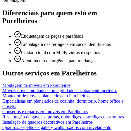
remontagem.
Diferenciais para quem está em
Parelheiros
Etiquetagem de peças e parafusos
Embalagem das ferragens em sacos identificados
Cuidado total com MDF, vidros e espelhos
Atendimento de urgência para mudanças
Outros serviços em
Parelheiros
Montagem de móveis
em
Parelheiros
Móveis novos montados com agilidade e acabamento perfeito.
Montador de móveis planejados
em
Parelheiros
Especialistas em planejados de cozinha, dormitório, home office e
closets.
Consertos e reparos em móveis
em
Parelheiros
Restauração de gavetas, portas, dobradiças, corrediças e estruturas.
Instalação de quadros decorativos
em
Parelheiros
Quadros, espelhos e gallery walls fixados com nivelamento