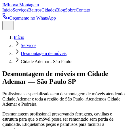
IM
Inova
.
Montagem
Início
Serviços
Bairros
Cidades
Blog
Sobre
Contato
Orçamento no WhatsApp
Início
Serviços
Desmontagem de móveis
Cidade Ademar - São Paulo
Desmontagem de móveis
em
Cidade
Ademar
—
São Paulo
SP
Profissionais especializados em
desmontagem de móveis
atendendo
Cidade Ademar
e toda a região de
São Paulo
.
Atendemos Cidade
Ademar e Pedreira.
Desmontagem profissional preservando ferragens, cavilhas e
estrutura para que o móvel possa ser remontado sem perda de
qualidade. Etiquetamos peças e parafusos para facilitar a