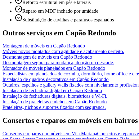
Reforço estrutural em pés e laterais
Reparo em MDF inchado por umidade
Substituição de cavilhas e parafusos espanados
Outros serviços em
Capão Redondo
Montagem de móveis
em
Capão Redondo
Móveis novos montados com agilidade e acabamento perfeito.
Desmontagem de móveis
em
Capão Redondo
Desmontagem segura para mudança, doação ou descarte.
Montador de móveis planejados
em
Capão Redondo
Especialistas em planejados de cozinha, dormitório, home office e clos
Instalação de quadros decorativos
em
Capão Redondo
Quadros, espelhos e gallery walls fixados com nivelamento profission
Instalação de fechadura digital
em
Capão Redondo
Instalação de fechaduras digitais, biométricas e Wi-Fi.
Instalação de prateleiras e nichos
em
Capão Redondo
Prateleiras, nichos e suportes fixados com segurança.
Consertos e reparos em móveis
em bairros
Consertos e reparos em móveis
em
Vila Mariana
Consertos e reparos