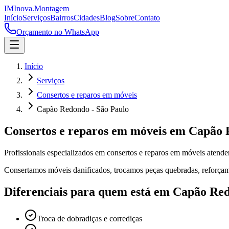
IM
Inova
.
Montagem
Início
Serviços
Bairros
Cidades
Blog
Sobre
Contato
Orçamento no WhatsApp
Início
Serviços
Consertos e reparos em móveis
Capão Redondo - São Paulo
Consertos e reparos em móveis
em
Capão 
Profissionais especializados em
consertos e reparos em móveis
atend
Consertamos móveis danificados, trocamos peças quebradas, reforçamo
Diferenciais para quem está em
Capão Re
Troca de dobradiças e corrediças