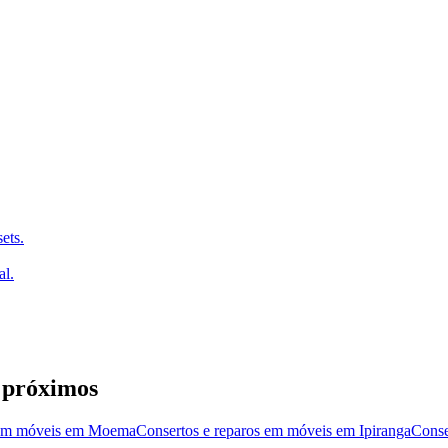
ets.
al.
 próximos
 em móveis
em
Moema
Consertos e reparos em móveis
em
Ipiranga
Conse