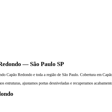
Redondo
—
São Paulo
SP
endo
Capão Redondo
e toda a região de
São Paulo
.
Cobertura em Capão
s estruturas, ajustamos portas desniveladas e recuperamos acabamentos.
dondo