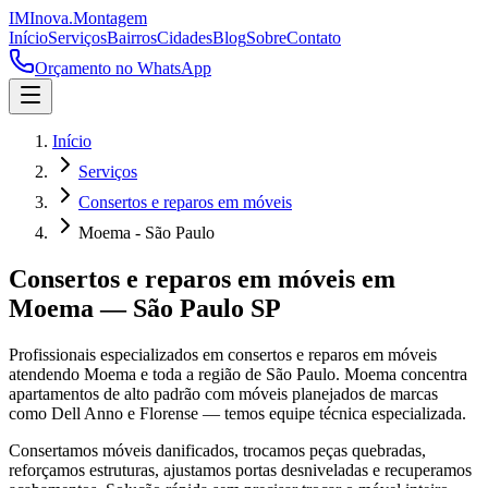
IM
Inova
.
Montagem
Início
Serviços
Bairros
Cidades
Blog
Sobre
Contato
Orçamento no WhatsApp
Início
Serviços
Consertos e reparos em móveis
Moema - São Paulo
Consertos e reparos em móveis
em
Moema
—
São Paulo
SP
Profissionais especializados em
consertos e reparos em móveis
atendendo
Moema
e toda a região de
São Paulo
.
Moema concentra
apartamentos de alto padrão com móveis planejados de marcas
como Dell Anno e Florense — temos equipe técnica especializada.
Consertamos móveis danificados, trocamos peças quebradas,
reforçamos estruturas, ajustamos portas desniveladas e recuperamos