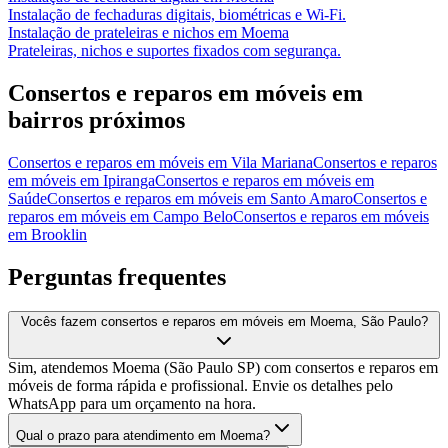
Instalação de fechaduras digitais, biométricas e Wi-Fi.
Instalação de prateleiras e nichos
em
Moema
Prateleiras, nichos e suportes fixados com segurança.
Consertos e reparos em móveis
em
bairros próximos
Consertos e reparos em móveis
em
Vila Mariana
Consertos e reparos
em móveis
em
Ipiranga
Consertos e reparos em móveis
em
Saúde
Consertos e reparos em móveis
em
Santo Amaro
Consertos e
reparos em móveis
em
Campo Belo
Consertos e reparos em móveis
em
Brooklin
Perguntas frequentes
Vocês fazem consertos e reparos em móveis em Moema, São Paulo?
Sim, atendemos Moema (São Paulo SP) com consertos e reparos em
móveis de forma rápida e profissional. Envie os detalhes pelo
WhatsApp para um orçamento na hora.
Qual o prazo para atendimento em Moema?