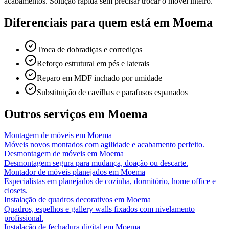
acabamentos. Solução rápida sem precisar trocar o móvel inteiro.
Diferenciais para quem está em
Moema
Troca de dobradiças e corrediças
Reforço estrutural em pés e laterais
Reparo em MDF inchado por umidade
Substituição de cavilhas e parafusos espanados
Outros serviços em
Moema
Montagem de móveis
em
Moema
Móveis novos montados com agilidade e acabamento perfeito.
Desmontagem de móveis
em
Moema
Desmontagem segura para mudança, doação ou descarte.
Montador de móveis planejados
em
Moema
Especialistas em planejados de cozinha, dormitório, home office e
closets.
Instalação de quadros decorativos
em
Moema
Quadros, espelhos e gallery walls fixados com nivelamento
profissional.
Instalação de fechadura digital
em
Moema