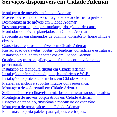
Serviços disponíveis em
Cidade Ademar
Montagem de móveis
em
Cidade Ademar
Móveis novos montados com agilidade e acabamento perfeito.
Desmontagem de móveis
em
Cidade Ademar
Desmontagem segura para mudança, doação ou descarte.
Montador de móveis planejados
em
Cidade Ademar
Especialistas em planejados de cozinha, dormitório, home office e
closets.
Consertos e reparos em móveis
em
Cidade Ademar
Restauração de gavetas, portas, dobradiças, corrediças e estruturas.
Instalação de quadros decorativos
em
Cidade Ademar
Quadros, espelhos e gallery walls fixados com nivelamento
profissional.
Instalação de fechadura digital
em
Cidade Ademar
Instalação de fechaduras digitais, biométricas e Wi-Fi.
Instalação de prateleiras e nichos
em
Cidade Ademar
Prateleiras, nichos e suportes fixados com segurança.
Montagem de sofá retrátil
em
Cidade Ademar
Sofás retráteis e reclináveis montados com mecanismos ajustados.
Montagem de móveis corporativos
em
Cidade Ademar
Estações de trabalho, divisórias e mobiliário de escritório.
Montagem de porta paletes
em
Cidade Ademar
Estruturas de porta paletes para galpões e estoques.