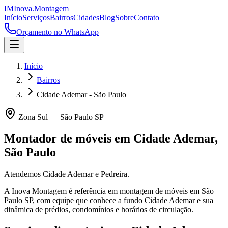
IM
Inova
.
Montagem
Início
Serviços
Bairros
Cidades
Blog
Sobre
Contato
Orçamento no WhatsApp
Início
Bairros
Cidade Ademar - São Paulo
Zona Sul
—
São Paulo
SP
Montador de móveis em
Cidade Ademar
,
São Paulo
Atendemos Cidade Ademar e Pedreira.
A Inova Montagem é referência em montagem de móveis em
São
Paulo
SP
, com equipe que conhece a fundo
Cidade Ademar
e sua
dinâmica de prédios, condomínios e horários de circulação.