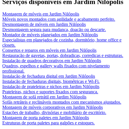
Serviços disponíveis em
Jardim Nilópolis
Montagem de móveis
em
Jardim Nilópolis
Móveis novos montados com agilidade e acabamento perfeito.
Desmontagem de móveis
em
Jardim Nilópolis
Desmontagem segura para mudança, doação ou descarte.
Montador de móveis planejados
em
Jardim Nilópolis
Especialistas em planejados de cozinha, dormitório, home office e
closets.
Consertos e reparos em móveis
em
Jardim Nilópolis
Restauração de gavetas, portas, dobradiças, corrediças e estruturas.
Instalação de quadros decorativos
em
Jardim Nilópolis
Quadros, espelhos e gallery walls fixados com nivelamento
profissional.
Instalação de fechadura digital
em
Jardim Nilópolis
Instalação de fechaduras digitais, biométricas e Wi-Fi.
Instalação de prateleiras e nichos
em
Jardim Nilópolis
Prateleiras, nichos e suportes fixados com segurança.
Montagem de sofá retrátil
em
Jardim Nilópolis
Sofás retráteis e reclináveis montados com mecanismos ajustados.
Montagem de móveis corporativos
em
Jardim Nilópolis
Estações de trabalho, divisórias e mobiliário de escritório.
Montagem de porta paletes
em
Jardim Nilópolis
Estruturas de porta paletes para galpões e estoques.