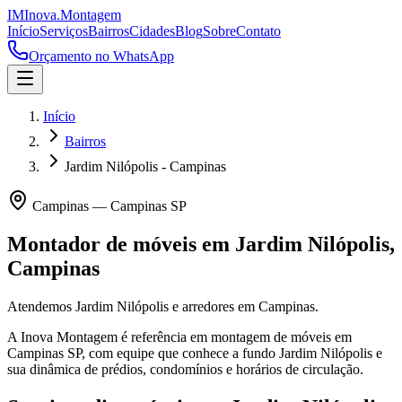
IM
Inova
.
Montagem
Início
Serviços
Bairros
Cidades
Blog
Sobre
Contato
Orçamento no WhatsApp
Início
Bairros
Jardim Nilópolis - Campinas
Campinas
—
Campinas
SP
Montador de móveis em
Jardim Nilópolis
,
Campinas
Atendemos Jardim Nilópolis e arredores em Campinas.
A Inova Montagem é referência em montagem de móveis em
Campinas
SP
, com equipe que conhece a fundo
Jardim Nilópolis
e
sua dinâmica de prédios, condomínios e horários de circulação.