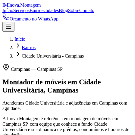
IM
Inova
.
Montagem
Início
Serviços
Bairros
Cidades
Blog
Sobre
Contato
Orçamento no WhatsApp
Início
Bairros
Cidade Universitária - Campinas
Campinas
—
Campinas
SP
Montador de móveis em
Cidade
Universitária
,
Campinas
Atendemos Cidade Universitária e adjacências em Campinas com
agilidade.
A Inova Montagem é referência em montagem de móveis em
Campinas
SP
, com equipe que conhece a fundo
Cidade
Universitária
e sua dinâmica de prédios, condomínios e horários de
circulação.