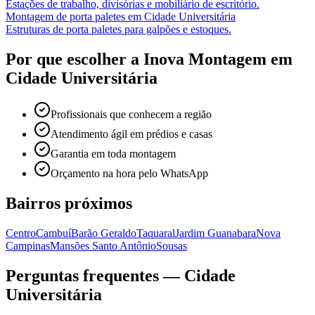
Estações de trabalho, divisórias e mobiliário de escritório.
Montagem de porta paletes
em
Cidade Universitária
Estruturas de porta paletes para galpões e estoques.
Por que escolher a Inova Montagem em
Cidade Universitária
Profissionais que conhecem a região
Atendimento ágil em prédios e casas
Garantia em toda montagem
Orçamento na hora pelo WhatsApp
Bairros próximos
Centro
Cambuí
Barão Geraldo
Taquaral
Jardim Guanabara
Nova
Campinas
Mansões Santo Antônio
Sousas
Perguntas frequentes —
Cidade
Universitária