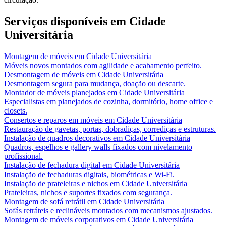
Serviços disponíveis em
Cidade
Universitária
Montagem de móveis
em
Cidade Universitária
Móveis novos montados com agilidade e acabamento perfeito.
Desmontagem de móveis
em
Cidade Universitária
Desmontagem segura para mudança, doação ou descarte.
Montador de móveis planejados
em
Cidade Universitária
Especialistas em planejados de cozinha, dormitório, home office e
closets.
Consertos e reparos em móveis
em
Cidade Universitária
Restauração de gavetas, portas, dobradiças, corrediças e estruturas.
Instalação de quadros decorativos
em
Cidade Universitária
Quadros, espelhos e gallery walls fixados com nivelamento
profissional.
Instalação de fechadura digital
em
Cidade Universitária
Instalação de fechaduras digitais, biométricas e Wi-Fi.
Instalação de prateleiras e nichos
em
Cidade Universitária
Prateleiras, nichos e suportes fixados com segurança.
Montagem de sofá retrátil
em
Cidade Universitária
Sofás retráteis e reclináveis montados com mecanismos ajustados.
Montagem de móveis corporativos
em
Cidade Universitária