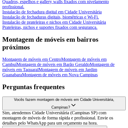
Quadros, espelhos e gallery walls fixados com nivelamento
profissional.
Instalação de fechadura digital
em
Cidade Universitária
Instalação de fechaduras digitais, biométricas e Wi-Fi.
Instalação de prateleiras e nichos
em
Cidade Universitária
Prateleiras, nichos e suportes fixados com segurança.
Montagem de móveis
em bairros
próximos
Montagem de móveis
em
Centro
Montagem de móveis
em
Cambuí
Montagem de móveis
em
Barão Geraldo
Montagem de
móveis
em
Taquaral
Montagem de móveis
em
Jardim
Guanabara
Montagem de móveis
em
Nova Campinas
Perguntas frequentes
Vocês fazem montagem de móveis em Cidade Universitária,
Campinas?
Sim, atendemos Cidade Universitária (Campinas SP) com
montagem de móveis de forma rápida e profissional. Envie os
detalhes pelo WhatsApp para um orçamento na hora.