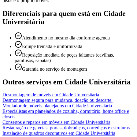
pisos e o próprio móvel.
Diferenciais para quem está em
Cidade
Universitária
Atendimento no mesmo dia conforme agenda
Equipe treinada e uniformizada
Reposição imediata de peças faltantes (cavilhas,
parafusos, sapatas)
Garantia no serviço de montagem
Outros serviços em
Cidade Universitária
Desmontagem de móveis
em
Cidade Universitária
Desmontagem segura para mudança, doação ou descarte.
Montador de móveis planejados
em
Cidade Universitária
Especialistas em planejados de cozinha, dormitório, home office e
closets.
Consertos e reparos em móveis
em
Cidade Universitária
Restauração de gavetas, portas, dobradiças, corrediças e estruturas.
Instalação de quadros decorativos
em
Cidade Universitária