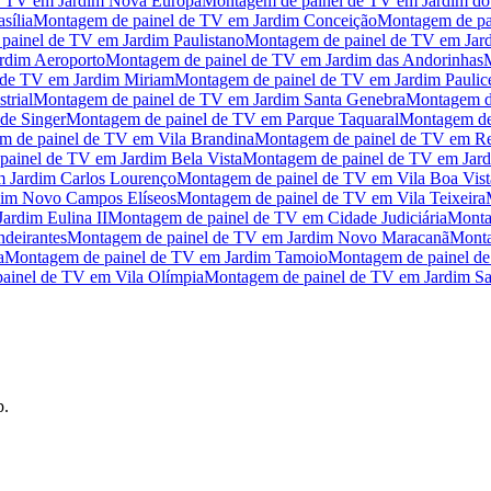
e TV
em
Jardim Nova Europa
Montagem de painel de TV
em
Jardim d
sília
Montagem de painel de TV
em
Jardim Conceição
Montagem de pa
painel de TV
em
Jardim Paulistano
Montagem de painel de TV
em
Jar
rdim Aeroporto
Montagem de painel de TV
em
Jardim das Andorinhas
 de TV
em
Jardim Miriam
Montagem de painel de TV
em
Jardim Paulic
trial
Montagem de painel de TV
em
Jardim Santa Genebra
Montagem d
de Singer
Montagem de painel de TV
em
Parque Taquaral
Montagem de
m de painel de TV
em
Vila Brandina
Montagem de painel de TV
em
Re
painel de TV
em
Jardim Bela Vista
Montagem de painel de TV
em
Jar
m
Jardim Carlos Lourenço
Montagem de painel de TV
em
Vila Boa Vist
dim Novo Campos Elíseos
Montagem de painel de TV
em
Vila Teixeira
Jardim Eulina II
Montagem de painel de TV
em
Cidade Judiciária
Monta
ndeirantes
Montagem de painel de TV
em
Jardim Novo Maracanã
Monta
a
Montagem de painel de TV
em
Jardim Tamoio
Montagem de painel d
ainel de TV
em
Vila Olímpia
Montagem de painel de TV
em
Jardim S
p.