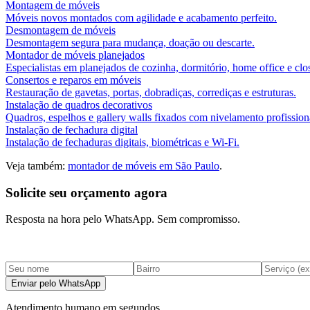
Montagem de móveis
Móveis novos montados com agilidade e acabamento perfeito.
Desmontagem de móveis
Desmontagem segura para mudança, doação ou descarte.
Montador de móveis planejados
Especialistas em planejados de cozinha, dormitório, home office e clos
Consertos e reparos em móveis
Restauração de gavetas, portas, dobradiças, corrediças e estruturas.
Instalação de quadros decorativos
Quadros, espelhos e gallery walls fixados com nivelamento profission
Instalação de fechadura digital
Instalação de fechaduras digitais, biométricas e Wi-Fi.
Veja também:
montador de móveis em São Paulo
.
Solicite seu orçamento agora
Resposta na hora pelo WhatsApp. Sem compromisso.
Enviar pelo WhatsApp
Atendimento humano em segundos.