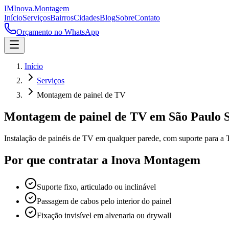
IM
Inova
.
Montagem
Início
Serviços
Bairros
Cidades
Blog
Sobre
Contato
Orçamento no WhatsApp
Início
Serviços
Montagem de painel de TV
Montagem de painel de TV
em São Paulo 
Instalação de painéis de TV em qualquer parede, com suporte para a
Por que contratar a Inova Montagem
Suporte fixo, articulado ou inclinável
Passagem de cabos pelo interior do painel
Fixação invisível em alvenaria ou drywall