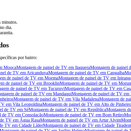
 minutos.
o dia.
arantia.
dos
ecíficas por bairro:
m
Mooca
Montagem de painel de TV
em
Itaquera
Montagem de painel 
nel de TV
em
Aricanduva
Montagem de painel de TV
em
Cangaíba
Mon
em de painel de TV
em
Moema
Montagem de painel de TV
em
Ipirang
m de painel de TV
em
Brooklin
Montagem de painel de TV
em
Morum
gem de painel de TV
em
Tucuruvi
Montagem de painel de TV
em
Cas
ntagem de painel de TV
em
Mandaqui
Montagem de painel de TV
em
inheiros
Montagem de painel de TV
em
Vila Madalena
Montagem de pai
 TV
em
Vila Leopoldina
Montagem de painel de TV
em
Alto de Pinheir
el de TV
em
Sé
Montagem de painel de TV
em
República
Montagem de
l de TV
em
Consolação
Montagem de painel de TV
em
Bom Retiro
Mon
 de TV
em
Água Rasa
Montagem de painel de TV
em
Artur Alvim
Mont
 de TV
em
Cidade Líder
Montagem de painel de TV
em
Cidade Tiraden
Montagem de painel de TV
em
Jardim Helena
Montagem de painel de