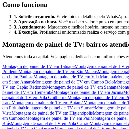
Como funciona
1. Solicite orçamento.
Envie fotos e detalhes pelo WhatsApp.
2. Aprovação na hora.
Você recebe o valor e prazo em poucos
3. Agendamento.
Marcamos o melhor horário, mesmo no mesm
4. Execução.
Profissional uniformizado realiza o serviço com g
Montagem de painel de TV
: bairros atendi
Atendemos toda a capital. Veja páginas dedicadas com informações esp
Montagem de painel de TV
em
Tatuapé
Montagem de painel de TV
e
Prudente
Montagem de painel de TV
em
São Mateus
Montagem de pai
em
Itaim Paulista
Montagem de painel de TV
em
Vila Mariana
Montag
em
Santo Amaro
Montagem de painel de TV
em
Campo Belo
Montage
TV
em
Capão Redondo
Montagem de painel de TV
em
Santana
Monta
painel de TV
em
Tremembé
Montagem de painel de TV
em
Jaçanã
Mo
de painel de TV
em
Vila Guilherme
Montagem de painel de TV
em
P
Lapa
Montagem de painel de TV
em
Butantã
Montagem de painel de
em
Pirituba
Montagem de painel de TV
em
Sumaré
Montagem de pain
Vista
Montagem de painel de TV
em
Higienópolis
Montagem de paine
em
Cambuci
Montagem de painel de TV
em
Pari
Montagem de painel
Brás
Montagem de painel de TV
em
Vila Carrão
Montagem de painel
painel de TV
em
Guaianases
Montagem de painel de TV
em
Iguatemi