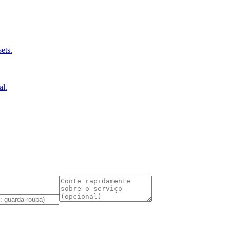
ets.
al.