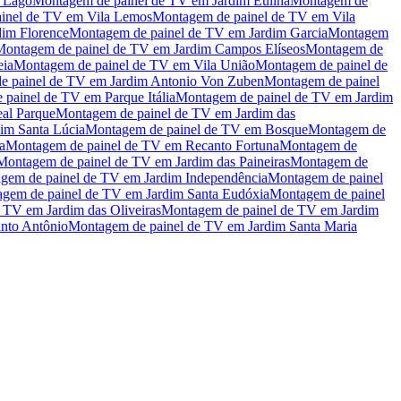
o Lago
Montagem de painel de TV
em
Jardim Eulina
Montagem de
inel de TV
em
Vila Lemos
Montagem de painel de TV
em
Vila
dim Florence
Montagem de painel de TV
em
Jardim Garcia
Montagem
Montagem de painel de TV
em
Jardim Campos Elíseos
Montagem de
eia
Montagem de painel de TV
em
Vila União
Montagem de painel de
e painel de TV
em
Jardim Antonio Von Zuben
Montagem de painel
 painel de TV
em
Parque Itália
Montagem de painel de TV
em
Jardim
al Parque
Montagem de painel de TV
em
Jardim das
dim Santa Lúcia
Montagem de painel de TV
em
Bosque
Montagem de
a
Montagem de painel de TV
em
Recanto Fortuna
Montagem de
Montagem de painel de TV
em
Jardim das Paineiras
Montagem de
gem de painel de TV
em
Jardim Independência
Montagem de painel
gem de painel de TV
em
Jardim Santa Eudóxia
Montagem de painel
e TV
em
Jardim das Oliveiras
Montagem de painel de TV
em
Jardim
anto Antônio
Montagem de painel de TV
em
Jardim Santa Maria