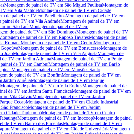
as
Montagem de painel de TV
em
São Miguel Paulista
Montagem de
 TV
em
Vila Matilde
Montagem de painel de TV
em
Cidade
m de painel de TV
em
Parelheiros
Montagem de painel de TV
em
 painel de TV
em
Vila Andrade
Montagem de painel de TV
em
Jardim São Luís
Montagem de painel de TV
em
gem de painel de TV
em
São Domingos
Montagem de painel de TV
Montagem de painel de TV
em
Raposo Tavares
Montagem de painel
ila Romana
Montagem de painel de TV
em
Centro
Montagem de
m
Gopoúva
Montagem de painel de TV
em
Bonsucesso
Montagem de
ão João
Montagem de painel de TV
em
Vila Augusta
Montagem de
l de TV
em
Jardim Adriana
Montagem de painel de TV
em
Ponte
painel de TV
em
Cambuí
Montagem de painel de TV
em
Barão
pinas
Montagem de painel de TV
em
Mansões Santo
gem de painel de TV
em
Bonfim
Montagem de painel de TV
em
m
Jardim Aurélia
Montagem de painel de TV
em
Parque
Montagem de painel de TV
em
Vila Endres
Montagem de painel de
inel de TV
em
Jardim Santa Francisca
Montagem de painel de TV
em
rdim Vila Galvão
Montagem de painel de TV
em
Jardim
Parque Cecap
Montagem de painel de TV
em
Cidade Industrial
o São Francisco
Montagem de painel de TV
em
Jardim
em
Cidade Tupinambá
Montagem de painel de TV
em
Centro
Tabatinga
Montagem de painel de TV
em
Inocoop
Montagem de painel
el de TV
em
Bairro dos Pimentas
Montagem de painel de TV
em
tapura
Montagem de painel de TV
em
Cidade Universitária
Montagem