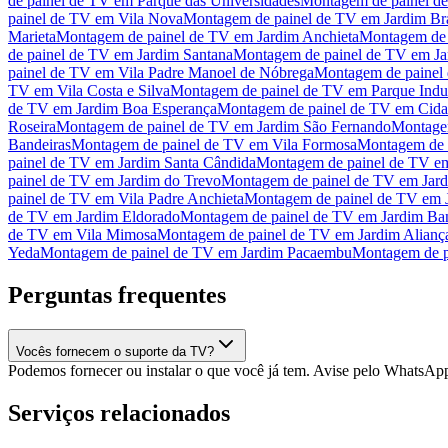
de painel de TV
em
Parque das Universidades
Montagem de painel d
painel de TV
em
Vila Nova
Montagem de painel de TV
em
Jardim Bra
Marieta
Montagem de painel de TV
em
Jardim Anchieta
Montagem de 
de painel de TV
em
Jardim Santana
Montagem de painel de TV
em
Ja
painel de TV
em
Vila Padre Manoel de Nóbrega
Montagem de painel
TV
em
Vila Costa e Silva
Montagem de painel de TV
em
Parque Indus
de TV
em
Jardim Boa Esperança
Montagem de painel de TV
em
Cida
Roseira
Montagem de painel de TV
em
Jardim São Fernando
Montage
Bandeiras
Montagem de painel de TV
em
Vila Formosa
Montagem de 
painel de TV
em
Jardim Santa Cândida
Montagem de painel de TV
e
painel de TV
em
Jardim do Trevo
Montagem de painel de TV
em
Jar
painel de TV
em
Vila Padre Anchieta
Montagem de painel de TV
em
de TV
em
Jardim Eldorado
Montagem de painel de TV
em
Jardim Ba
de TV
em
Vila Mimosa
Montagem de painel de TV
em
Jardim Alianç
Yeda
Montagem de painel de TV
em
Jardim Pacaembu
Montagem de p
Perguntas frequentes
Vocês fornecem o suporte da TV?
Podemos fornecer ou instalar o que você já tem. Avise pelo WhatsAp
Serviços relacionados