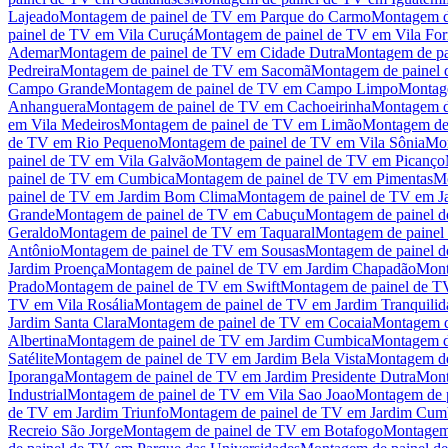
Lajeado
Montagem de painel de TV
em
Parque do Carmo
Montagem d
painel de TV
em
Vila Curuçá
Montagem de painel de TV
em
Vila Fo
Ademar
Montagem de painel de TV
em
Cidade Dutra
Montagem de pa
Pedreira
Montagem de painel de TV
em
Sacomã
Montagem de painel
Campo Grande
Montagem de painel de TV
em
Campo Limpo
Montag
Anhanguera
Montagem de painel de TV
em
Cachoeirinha
Montagem d
em
Vila Medeiros
Montagem de painel de TV
em
Limão
Montagem de
de TV
em
Rio Pequeno
Montagem de painel de TV
em
Vila Sônia
Mon
painel de TV
em
Vila Galvão
Montagem de painel de TV
em
Picanço
painel de TV
em
Cumbica
Montagem de painel de TV
em
Pimentas
Mo
painel de TV
em
Jardim Bom Clima
Montagem de painel de TV
em
J
Grande
Montagem de painel de TV
em
Cabuçu
Montagem de painel 
Geraldo
Montagem de painel de TV
em
Taquaral
Montagem de painel
Antônio
Montagem de painel de TV
em
Sousas
Montagem de painel 
Jardim Proença
Montagem de painel de TV
em
Jardim Chapadão
Mont
Prado
Montagem de painel de TV
em
Swift
Montagem de painel de T
TV
em
Vila Rosália
Montagem de painel de TV
em
Jardim Tranquili
Jardim Santa Clara
Montagem de painel de TV
em
Cocaia
Montagem d
Albertina
Montagem de painel de TV
em
Jardim Cumbica
Montagem d
Satélite
Montagem de painel de TV
em
Jardim Bela Vista
Montagem de
Iporanga
Montagem de painel de TV
em
Jardim Presidente Dutra
Mont
Industrial
Montagem de painel de TV
em
Vila Sao Joao
Montagem de 
de TV
em
Jardim Triunfo
Montagem de painel de TV
em
Jardim Cumb
Recreio São Jorge
Montagem de painel de TV
em
Botafogo
Montagem