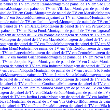
e painel de TV
em
Ponte Rasa
Montagem de painel de TV
em
São Luc
rmosa
Montagem de painel de TV
em
Vila Jacuí
Montagem de painel de
inel de TV
em
Grajaú
Montagem de painel de TV
em
Marsilac
Montage
 de TV
em
Socorro
Montagem de painel de TV
em
Cursino
Montagem de
em de painel de TV
em
Jardim Ângela
Montagem de painel de TV
em
e painel de TV
em
Jaraguá
Montagem de painel de TV
em
Perus
Monta
 painel de TV
em
Barra Funda
Montagem de painel de TV
em
Jaguara
tagem de painel de TV
em
Pompeia
Montagem de painel de TV
em
V
Montagem de painel de TV
em
Macedo
Montagem de painel de TV
e
ntagem de painel de TV
em
Taboão
Montagem de painel de TV
em
S
ardim Maia
Montagem de painel de TV
em
Vila Rio
Montagem de paine
de TV
em
Itapegica
Montagem de painel de TV
em
Centro
Montagem de 
 de TV
em
Jardim Guanabara
Montagem de painel de TV
em
Nova Cam
de TV
em
Joaquim Egídio
Montagem de painel de TV
em
Castelo
Monta
agem de painel de TV
em
Vila Industrial
Montagem de painel de TV
e
V
em
Jardim Nilópolis
Montagem de painel de TV
em
Jardim São Paulo
dade
Montagem de painel de TV
em
Jardim Santa Mena
Montagem de pa
e painel de TV
em
Cidade Soberana
Montagem de painel de TV
em
Ja
e painel de TV
em
Parque Continental
Montagem de painel de TV
em
 painel de TV
em
Jardim Munhoz
Montagem de painel de TV
em
Síti
agem de painel de TV
em
Cidade Seródio
Montagem de painel de TV
painel de TV
em
Jardim Lenize
Montagem de painel de TV
em
Jardim 
ica II
Montagem de painel de TV
em
Vila Galvao II
Montagem de pain
 de painel de TV
em
Ponte Preta
Montagem de painel de TV
em
Vila I