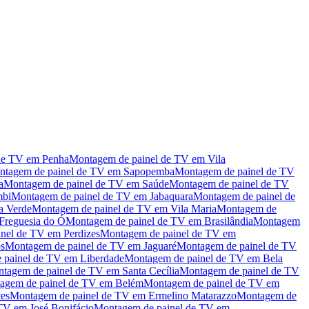
de TV
em
Penha
Montagem de painel de TV
em
Vila
tagem de painel de TV
em
Sapopemba
Montagem de painel de TV
a
Montagem de painel de TV
em
Saúde
Montagem de painel de TV
bi
Montagem de painel de TV
em
Jabaquara
Montagem de painel de
a Verde
Montagem de painel de TV
em
Vila Maria
Montagem de
Freguesia do Ó
Montagem de painel de TV
em
Brasilândia
Montagem
nel de TV
em
Perdizes
Montagem de painel de TV
em
os
Montagem de painel de TV
em
Jaguaré
Montagem de painel de TV
 painel de TV
em
Liberdade
Montagem de painel de TV
em
Bela
tagem de painel de TV
em
Santa Cecília
Montagem de painel de TV
agem de painel de TV
em
Belém
Montagem de painel de TV
em
tes
Montagem de painel de TV
em
Ermelino Matarazzo
Montagem de
 TV
em
José Bonifácio
Montagem de painel de TV
em