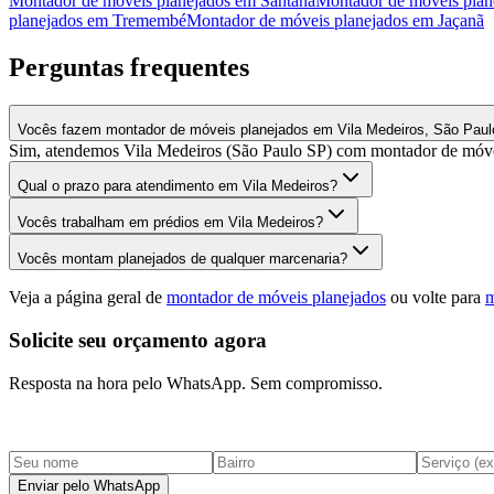
Montador de móveis planejados
em
Santana
Montador de móveis plan
planejados
em
Tremembé
Montador de móveis planejados
em
Jaçanã
Perguntas frequentes
Vocês fazem montador de móveis planejados em Vila Medeiros, São Paul
Sim, atendemos Vila Medeiros (São Paulo SP) com montador de móveis
Qual o prazo para atendimento em Vila Medeiros?
Vocês trabalham em prédios em Vila Medeiros?
Vocês montam planejados de qualquer marcenaria?
Veja a página geral de
montador de móveis planejados
ou volte para
m
Solicite seu orçamento agora
Resposta na hora pelo WhatsApp. Sem compromisso.
Enviar pelo WhatsApp