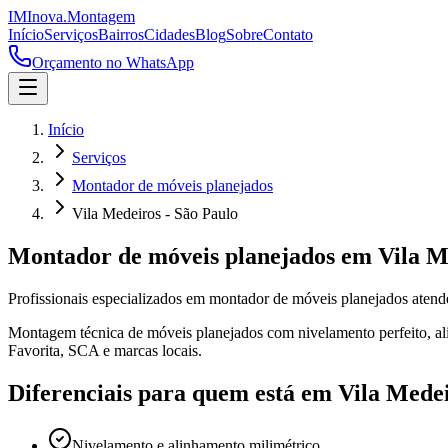
IM
Inova
.
Montagem
Início
Serviços
Bairros
Cidades
Blog
Sobre
Contato
Orçamento no WhatsApp
Início
Serviços
Montador de móveis planejados
Vila Medeiros - São Paulo
Montador de móveis planejados
em
Vila M
Profissionais especializados em
montador de móveis planejados
aten
Montagem técnica de móveis planejados com nivelamento perfeito, alin
Favorita, SCA e marcas locais.
Diferenciais para quem está em
Vila Mede
Nivelamento e alinhamento milimétrico