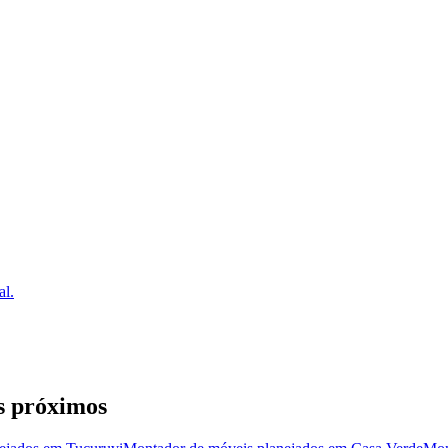
al.
s próximos