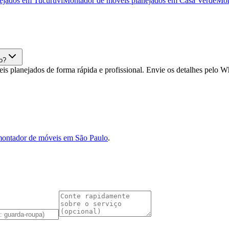
ejados
em
Tucuruvi
Montador de móveis planejados
em
Casa Verde
Mon
o?
 planejados de forma rápida e profissional. Envie os detalhes pelo 
ontador de móveis em São Paulo
.