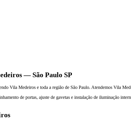
edeiros
—
São Paulo
SP
dendo
Vila Medeiros
e toda a região de
São Paulo
.
Atendemos Vila Medei
hamento de portas, ajuste de gavetas e instalação de iluminação inter
iros