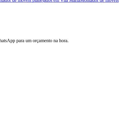
tador de móveis planejados
em
Vila Maria
Montador de móveis
WhatsApp para um orçamento na hora.