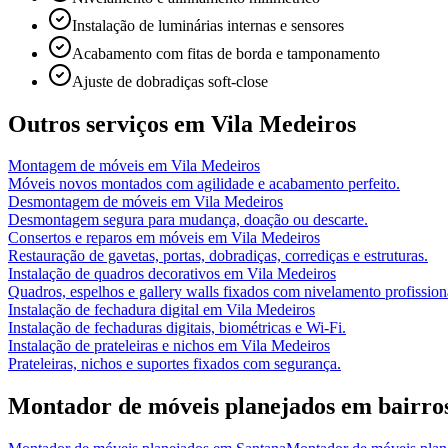
Instalação de luminárias internas e sensores
Acabamento com fitas de borda e tamponamento
Ajuste de dobradiças soft-close
Outros serviços em
Vila Medeiros
Montagem de móveis
em
Vila Medeiros
Móveis novos montados com agilidade e acabamento perfeito.
Desmontagem de móveis
em
Vila Medeiros
Desmontagem segura para mudança, doação ou descarte.
Consertos e reparos em móveis
em
Vila Medeiros
Restauração de gavetas, portas, dobradiças, corrediças e estruturas.
Instalação de quadros decorativos
em
Vila Medeiros
Quadros, espelhos e gallery walls fixados com nivelamento profission
Instalação de fechadura digital
em
Vila Medeiros
Instalação de fechaduras digitais, biométricas e Wi-Fi.
Instalação de prateleiras e nichos
em
Vila Medeiros
Prateleiras, nichos e suportes fixados com segurança.
Montador de móveis planejados
em bairro