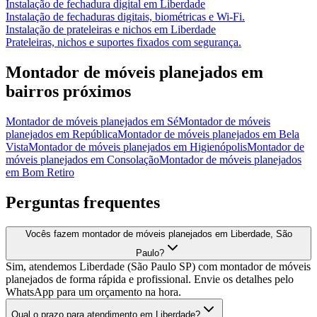
Instalação de fechadura digital
em
Liberdade
Instalação de fechaduras digitais, biométricas e Wi-Fi.
Instalação de prateleiras e nichos
em
Liberdade
Prateleiras, nichos e suportes fixados com segurança.
Montador de móveis planejados
em
bairros próximos
Montador de móveis planejados
em
Sé
Montador de móveis
planejados
em
República
Montador de móveis planejados
em
Bela
Vista
Montador de móveis planejados
em
Higienópolis
Montador de
móveis planejados
em
Consolação
Montador de móveis planejados
em
Bom Retiro
Perguntas frequentes
Vocês fazem montador de móveis planejados em Liberdade, São
Paulo?
Sim, atendemos Liberdade (São Paulo SP) com montador de móveis
planejados de forma rápida e profissional. Envie os detalhes pelo
WhatsApp para um orçamento na hora.
Qual o prazo para atendimento em Liberdade?