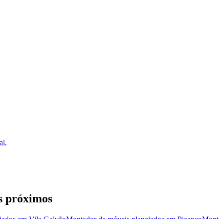
al.
s próximos