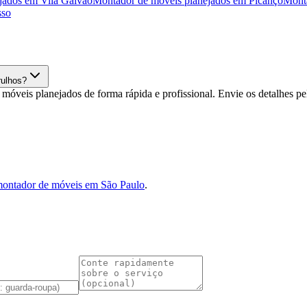
jados
em
Vila Galvão
Montador de móveis planejados
em
Picanço
Monta
sso
rulhos?
veis planejados de forma rápida e profissional. Envie os detalhes 
ontador de móveis em São Paulo
.