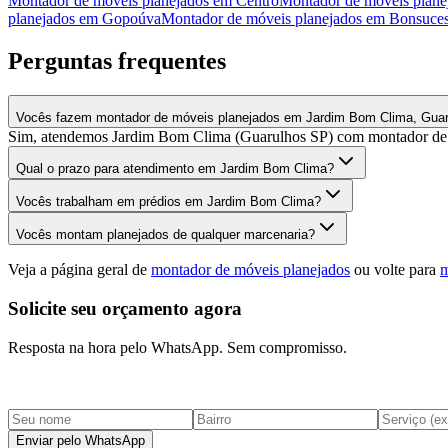
Montador de móveis planejados
em
Centro
Montador de móveis plane
planejados
em
Gopoúva
Montador de móveis planejados
em
Bonsuce
Perguntas frequentes
Vocês fazem montador de móveis planejados em Jardim Bom Clima, Gua
Sim, atendemos Jardim Bom Clima (Guarulhos SP) com montador de mó
Qual o prazo para atendimento em Jardim Bom Clima?
Vocês trabalham em prédios em Jardim Bom Clima?
Vocês montam planejados de qualquer marcenaria?
Veja a página geral de
montador de móveis planejados
ou volte para
m
Solicite seu orçamento agora
Resposta na hora pelo WhatsApp. Sem compromisso.
Enviar pelo WhatsApp