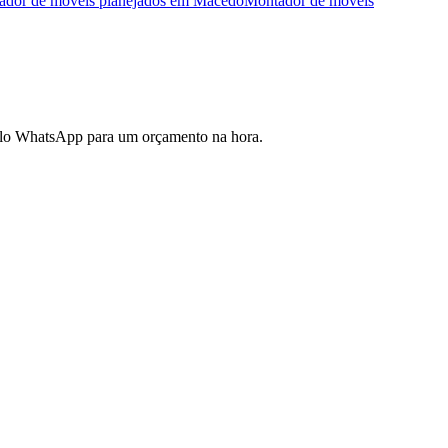
dor de móveis planejados
em
Macedo
Montador de móveis
pelo WhatsApp para um orçamento na hora.