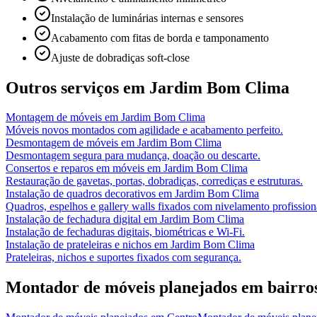
Instalação de luminárias internas e sensores
Acabamento com fitas de borda e tamponamento
Ajuste de dobradiças soft-close
Outros serviços em
Jardim Bom Clima
Montagem de móveis
em
Jardim Bom Clima
Móveis novos montados com agilidade e acabamento perfeito.
Desmontagem de móveis
em
Jardim Bom Clima
Desmontagem segura para mudança, doação ou descarte.
Consertos e reparos em móveis
em
Jardim Bom Clima
Restauração de gavetas, portas, dobradiças, corrediças e estruturas.
Instalação de quadros decorativos
em
Jardim Bom Clima
Quadros, espelhos e gallery walls fixados com nivelamento profission
Instalação de fechadura digital
em
Jardim Bom Clima
Instalação de fechaduras digitais, biométricas e Wi-Fi.
Instalação de prateleiras e nichos
em
Jardim Bom Clima
Prateleiras, nichos e suportes fixados com segurança.
Montador de móveis planejados
em bairro