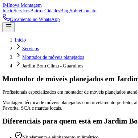
IM
Inova
.
Montagem
Início
Serviços
Bairros
Cidades
Blog
Sobre
Contato
Orçamento no WhatsApp
Início
Serviços
Montador de móveis planejados
Jardim Bom Clima - Guarulhos
Montador de móveis planejados
em
Jardi
Profissionais especializados em
montador de móveis planejados
aten
Montagem técnica de móveis planejados com nivelamento perfeito, alin
Favorita, SCA e marcas locais.
Diferenciais para quem está em
Jardim B
Nivelamento e alinhamento milimétrico