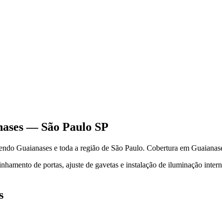
nases
—
São Paulo
SP
dendo
Guaianases
e toda a região de
São Paulo
.
Cobertura em Guaianase
hamento de portas, ajuste de gavetas e instalação de iluminação inter
s