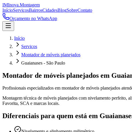
IM
Inova
.
Montagem
Início
Serviços
Bairros
Cidades
Blog
Sobre
Contato
Orçamento no WhatsApp
Início
Serviços
Montador de móveis planejados
Guaianases - São Paulo
Montador de móveis planejados
em
Guaia
Profissionais especializados em
montador de móveis planejados
aten
Montagem técnica de móveis planejados com nivelamento perfeito, alin
Favorita, SCA e marcas locais.
Diferenciais para quem está em
Guaianase
Nivelamento e alinhamento milimétrico