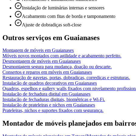
Instalação de luminárias internas e sensores
Acabamento com fitas de borda e tamponamento
Ajuste de dobradiças soft-close
Outros serviços em
Guaianases
Montagem de móveis
em
Guaianases
Móveis novos montados com agilidade e acabamento perfeito.
Desmontagem de móveis
em
Guaianases
Desmontagem segura para mudança, doação ou descarte.
Consertos e reparos em móveis
em
Guaianases
Restauração de gavetas, portas, dobradiças, corrediças e estruturas.
Instalação de quadros decorativos
em
Guaianases
Quadros, espelhos e gallery walls fixados com nivelamento profission
Instalação de fechadura digital
em
Guaianases
Instalação de fechaduras digitais, biométricas e Wi-Fi.
Instalação de prateleiras e nichos
em
Guaianases
Prateleiras, nichos e suportes fixados com segurança.
Montador de móveis planejados
em bairro