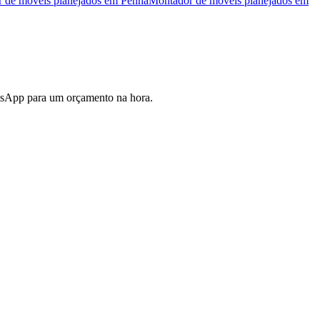
 de móveis planejados
em
Penha
Montador de móveis planejados
em
atsApp para um orçamento na hora.