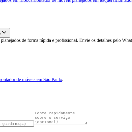
ejados
em
Mooca
Montador de móveis planejados
em
Itaquera
Montador
?
lanejados de forma rápida e profissional. Envie os detalhes pelo Wh
ontador de móveis em São Paulo
.