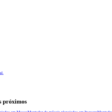
al.
s próximos