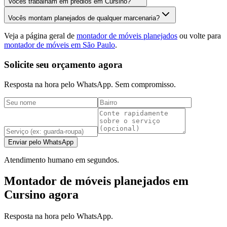
Vocês trabalham em prédios em Cursino?
Vocês montam planejados de qualquer marcenaria?
Veja a página geral de
montador de móveis planejados
ou volte para
montador de móveis em São Paulo
.
Solicite seu orçamento agora
Resposta na hora pelo WhatsApp. Sem compromisso.
Enviar pelo WhatsApp
Atendimento humano em segundos.
Montador de móveis planejados em
Cursino agora
Resposta na hora pelo WhatsApp.