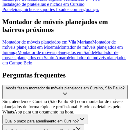
Instalação de prateleiras e nichos
em
Cursino
Prateleiras, nichos e suportes fixados com segurança.
Montador de móveis planejados
em
bairros próximos
Montador de móveis planejados
em
Vila Mariana
Montador de
móveis planejados
em
Moema
Montador de móveis planejados
em
Ipiranga
Montador de móveis planejados
em
Saúde
Montador de
móveis planejados
em
Santo Amaro
Montador de móveis planejados
em
Campo Belo
Perguntas frequentes
Vocês fazem montador de móveis planejados em Cursino, São Paulo?
Sim, atendemos Cursino (São Paulo SP) com montador de móveis
planejados de forma rápida e profissional. Envie os detalhes pelo
WhatsApp para um orçamento na hora.
Qual o prazo para atendimento em Cursino?