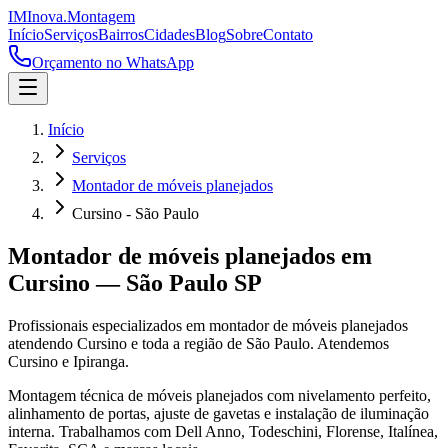
IM
Inova
.
Montagem
Início
Serviços
Bairros
Cidades
Blog
Sobre
Contato
Orçamento no WhatsApp
Início
Serviços
Montador de móveis planejados
Cursino - São Paulo
Montador de móveis planejados
em
Cursino
—
São Paulo
SP
Profissionais especializados em
montador de móveis planejados
atendendo
Cursino
e toda a região de
São Paulo
.
Atendemos
Cursino e Ipiranga.
Montagem técnica de móveis planejados com nivelamento perfeito,
alinhamento de portas, ajuste de gavetas e instalação de iluminação
interna. Trabalhamos com Dell Anno, Todeschini, Florense, Italínea,