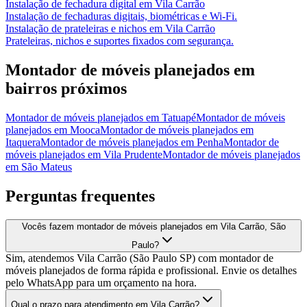
Instalação de fechadura digital
em
Vila Carrão
Instalação de fechaduras digitais, biométricas e Wi-Fi.
Instalação de prateleiras e nichos
em
Vila Carrão
Prateleiras, nichos e suportes fixados com segurança.
Montador de móveis planejados
em
bairros próximos
Montador de móveis planejados
em
Tatuapé
Montador de móveis
planejados
em
Mooca
Montador de móveis planejados
em
Itaquera
Montador de móveis planejados
em
Penha
Montador de
móveis planejados
em
Vila Prudente
Montador de móveis planejados
em
São Mateus
Perguntas frequentes
Vocês fazem montador de móveis planejados em Vila Carrão, São
Paulo?
Sim, atendemos Vila Carrão (São Paulo SP) com montador de
móveis planejados de forma rápida e profissional. Envie os detalhes
pelo WhatsApp para um orçamento na hora.
Qual o prazo para atendimento em Vila Carrão?