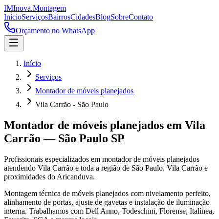
IM
Inova
.
Montagem
Início
Serviços
Bairros
Cidades
Blog
Sobre
Contato
Orçamento no WhatsApp
Início
Serviços
Montador de móveis planejados
Vila Carrão - São Paulo
Montador de móveis planejados
em
Vila
Carrão
—
São Paulo
SP
Profissionais especializados em
montador de móveis planejados
atendendo
Vila Carrão
e toda a região de
São Paulo
.
Vila Carrão e
proximidades do Aricanduva.
Montagem técnica de móveis planejados com nivelamento perfeito,
alinhamento de portas, ajuste de gavetas e instalação de iluminação
interna. Trabalhamos com Dell Anno, Todeschini, Florense, Italínea,