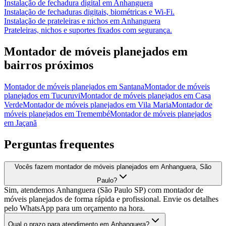
Instalação de fechadura digital
em
Anhanguera
Instalação de fechaduras digitais, biométricas e Wi-Fi.
Instalação de prateleiras e nichos
em
Anhanguera
Prateleiras, nichos e suportes fixados com segurança.
Montador de móveis planejados
em
bairros próximos
Montador de móveis planejados
em
Santana
Montador de móveis
planejados
em
Tucuruvi
Montador de móveis planejados
em
Casa
Verde
Montador de móveis planejados
em
Vila Maria
Montador de
móveis planejados
em
Tremembé
Montador de móveis planejados
em
Jaçanã
Perguntas frequentes
Vocês fazem montador de móveis planejados em Anhanguera, São
Paulo?
Sim, atendemos Anhanguera (São Paulo SP) com montador de
móveis planejados de forma rápida e profissional. Envie os detalhes
pelo WhatsApp para um orçamento na hora.
Qual o prazo para atendimento em Anhanguera?