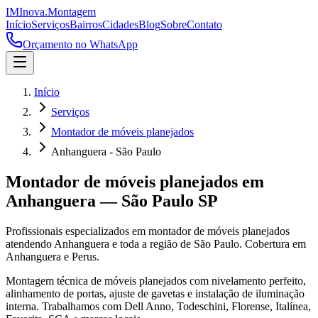
IM
Inova
.
Montagem
Início
Serviços
Bairros
Cidades
Blog
Sobre
Contato
Orçamento no WhatsApp
Início
Serviços
Montador de móveis planejados
Anhanguera - São Paulo
Montador de móveis planejados
em
Anhanguera
—
São Paulo
SP
Profissionais especializados em
montador de móveis planejados
atendendo
Anhanguera
e toda a região de
São Paulo
.
Cobertura em
Anhanguera e Perus.
Montagem técnica de móveis planejados com nivelamento perfeito,
alinhamento de portas, ajuste de gavetas e instalação de iluminação
interna. Trabalhamos com Dell Anno, Todeschini, Florense, Italínea,