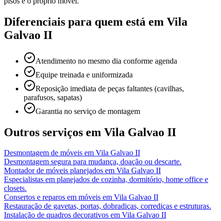
pisos e o próprio móvel.
Diferenciais para quem está em
Vila
Galvao II
Atendimento no mesmo dia conforme agenda
Equipe treinada e uniformizada
Reposição imediata de peças faltantes (cavilhas,
parafusos, sapatas)
Garantia no serviço de montagem
Outros serviços em
Vila Galvao II
Desmontagem de móveis
em
Vila Galvao II
Desmontagem segura para mudança, doação ou descarte.
Montador de móveis planejados
em
Vila Galvao II
Especialistas em planejados de cozinha, dormitório, home office e
closets.
Consertos e reparos em móveis
em
Vila Galvao II
Restauração de gavetas, portas, dobradiças, corrediças e estruturas.
Instalação de quadros decorativos
em
Vila Galvao II