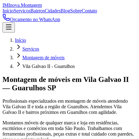
IM
Inova
.
Montagem
Início
Serviços
Bairros
Cidades
Blog
Sobre
Contato
Orçamento no WhatsApp
Início
Serviços
Montagem de móveis
Vila Galvao II - Guarulhos
Montagem de móveis
em
Vila Galvao II
—
Guarulhos
SP
Profissionais especializados em
montagem de móveis
atendendo
Vila Galvao II
e toda a região de
Guarulhos
.
Atendemos Vila
Galvao II e bairros próximos em Guarulhos com agilidade.
Montamos móveis de qualquer marca e loja em residências,
escritórios e comércios em toda São Paulo. Trabalhamos com
ferramentas profissionais, peças extras e total cuidado com paredes,