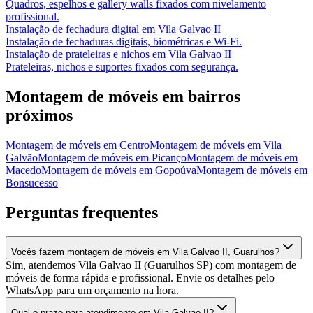
Quadros, espelhos e gallery walls fixados com nivelamento
profissional.
Instalação de fechadura digital
em
Vila Galvao II
Instalação de fechaduras digitais, biométricas e Wi-Fi.
Instalação de prateleiras e nichos
em
Vila Galvao II
Prateleiras, nichos e suportes fixados com segurança.
Montagem de móveis
em bairros
próximos
Montagem de móveis
em
Centro
Montagem de móveis
em
Vila
Galvão
Montagem de móveis
em
Picanço
Montagem de móveis
em
Macedo
Montagem de móveis
em
Gopoúva
Montagem de móveis
em
Bonsucesso
Perguntas frequentes
Vocês fazem montagem de móveis em Vila Galvao II, Guarulhos?
Sim, atendemos Vila Galvao II (Guarulhos SP) com montagem de
móveis de forma rápida e profissional. Envie os detalhes pelo
WhatsApp para um orçamento na hora.
Qual o prazo para atendimento em Vila Galvao II?